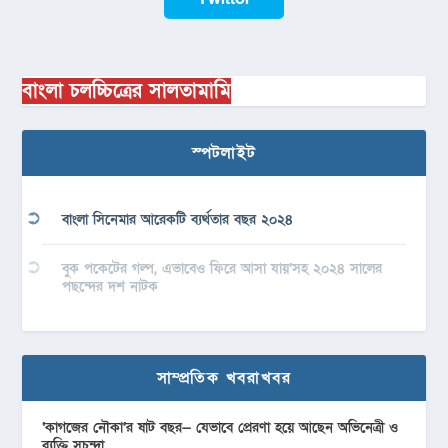
বাংলা চলচ্চিত্রের সালতামামি
স্পটলাইট
বাংলা সিনেমার আরেকটি ব্যর্থতার বছর ২০২৪
বুক পকেটের গল্প, এভাবেও ফিরে আসা যায়’সহ ২০২৪ সালের
পছন্দের দশ নাটক
সাম্প্রতিক খবরাখবর
‘কাগজের নৌকা’র ষাট বছর— যেভাবে প্রেরণা হয়ে আছেন অভিনেত্রী ও
ব্যক্তি সুচন্দা