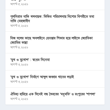
আগস্ট ৫, ২০২৬
পুলসিরাত নাকি খলনায়ক: ভিকির পরিচালনায় নিশোর বিপরীতে তমা
নাকি মেহজাবীন
আগস্ট ৫, ২০২৬
নিজ দলের কাছে অনলাইনে হেনস্তার শিকার হয়ে লাইভে জ্যোতিকা
জ্যোতির কান্না
আগস্ট ৪, ২০২৬
‘মুখ ও মু্খোশ’ : স্বপ্নের সিনেমা
আগস্ট ৩, ২০২৬
‘মুখ ও মুখোশ’ নির্মাণে আব্দুল জব্বার খানের লড়াই
আগস্ট ৩, ২০২৬
ঐতিহ্য হারিয়ে এক দিনেই বন্ধ ভৈরবের ‘মধুমতি’ ও রংপুরের ‘শাপলা’
আগস্ট ২, ২০২৬