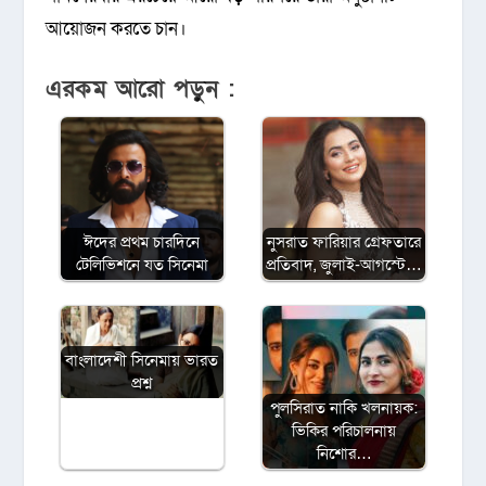
আয়োজন করতে চান।
এরকম আরো পড়ুন :
ঈদের প্রথম চারদিনে
নুসরাত ফারিয়ার গ্রেফতারে
টেলিভিশনে যত সিনেমা
প্রতিবাদ, জুলাই-আগস্টে…
বাংলাদেশী সিনেমায় ভারত
প্রশ্ন
পুলসিরাত নাকি খলনায়ক:
ভিকির পরিচালনায়
নিশোর…