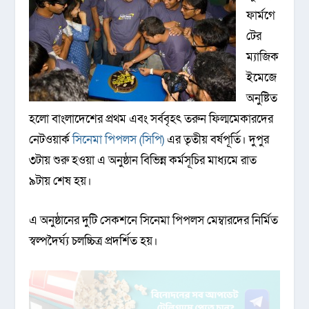
ফার্মগে
টের
ম্যাজিক
ইমেজে
অনুষ্টিত
হলো বাংলাদেশের প্রথম এবং সর্ববৃহৎ তরুন ফিল্মমেকারদের
নেটওয়ার্ক
সিনেমা পিপলস (সিপি)
এর তৃতীয় বর্ষপূর্তি। দুপুর
৩টায় শুরু হওয়া এ অনুষ্ঠান বিভিন্ন কর্মসূচির মাধ্যমে রাত
৯টায় শেষ হয়।
এ অনুষ্ঠানের দুটি সেকশনে সিনেমা পিপলস মেম্বারদের নির্মিত
স্বল্পদৈর্ঘ্য চলচ্চিত্র প্রদর্শিত হয়।