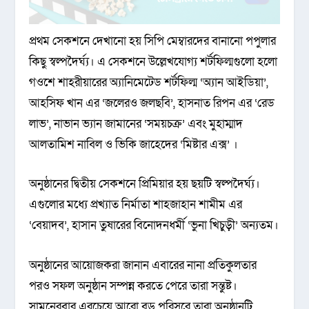
প্রথম সেকশনে দেখানো হয় সিপি মেম্বারদের বানানো পপুলার
কিছু স্বল্পদৈর্ঘ্য। এ সেকশনে উল্লেখযোগ্য শর্টফিল্মগুলো হলো
গওশে শাহরীয়ারের অ্যানিমেটেড শর্টফিল্ম ‘অ্যান আইডিয়া’,
আহসিফ খান এর ‘জলেরও জলছবি’, হাসনাত রিপন এর ‘রেড
লাভ’, নাভান ভ্যান জামানের ‘সময়চক্র’ এবং মুহাম্মাদ
আলতামিশ নাবিল ও ভিকি জাহেদের ‘মিষ্টার এক্স’ ।
অনুষ্ঠানের দ্বিতীয় সেকশনে প্রিমিয়ার হয় ছয়টি স্বল্পদৈর্ঘ্য।
এগুলোর মধ্যে প্রখ্যাত নির্মাতা শাহজাহান শামীম এর
‘বেয়াদব’, হাসান তুষারের বিনোদনধর্মী ‘ভুনা খিচুড়ী’ অন্যতম।
অনুষ্ঠানের আয়োজকরা জানান এবারের নানা প্রতিকুলতার
পরও সফল অনুষ্ঠান সম্পন্ন করতে পেরে তারা সন্তুষ্ট।
সামনেরবার এরচেয়ে আরো বড় পরিসরে তারা অনুষ্ঠানটি