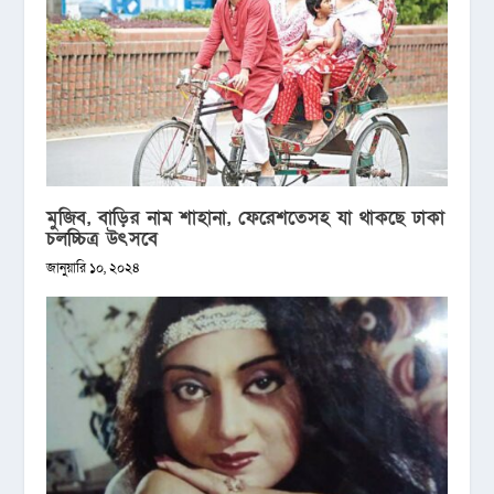
মুজিব, বাড়ির নাম শাহানা, ফেরেশতেসহ যা থাকছে ঢাকা
চলচ্চিত্র উৎসবে
জানুয়ারি ১০, ২০২৪