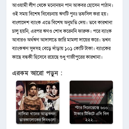
আওয়ামী লীগ থেকে মনোনয়ন পান আকবর হোসেন পাঠান।
ওই সময় বিশেষ বিবেচনায় ঋণটি পুনঃ তফসিল করা হয়।
বাংলাদেশ ব্যাংক এতে বিশেষ অনুমতি দেয়। তবে কারখানা
চালু হয়নি, এরপর ঋণও শোধ করেননি ফারুক। পরে ব্যাংক
আবারও অর্থঋণ আদালতে জারি মামলা দায়ের করে। তখন
ব্যাংকঋণ সুদসহ বেড়ে দাঁড়ায় ১০১ কোটি টাকা। ব্যাংকের
কাছে বন্ধকী হিসেবে রয়েছে শুধু গাজীপুরের কারখানা।
এরকম আরো পড়ুন :
স্টার সিনেপ্লেক্সে ৬০০
নাসিমা খানের আত্মকথন:
টাকার টিকিটে এসি বিল
তারকালোকের দিনগুলো
২২২…