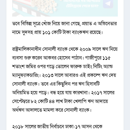
তবে বিভিন্ন সূত্রে খোঁজ নিয়ে জানা গেছে, প্রয়াত এ অভিনেতার
নামে সুদসহ প্রায় ১০১ কোটি টাকা ব্যাংকঋণ রয়েছে।
রাষ্ট্রমালিকানাধীন সোনালী ব্যাংক থেকে ২০০৯ সালে ঋণ নিয়ে
ব্যবসা শুরু করেন আকবর হোসেন পাঠান। গাজীপুরে ১১৫
শতাংশ জমির ওপর গড়ে তোলেন ফারুক ডাইং নিটিং অ্যান্ড
ম্যানুফ্যাকচারিং। ২০১৩ সালে আবারও এই প্রকল্পে ঋণ দেয়
সোনালী ব্যাংক। তবে এর কিছুদিন পর ঋণ হিসাবটি
অনিয়মিত হয়ে পড়ে। বন্ধ হয়ে যায় কারখানা। ২০১৭ সালের
সেপ্টেম্বরে ৮২ কোটি ৪৪ লাখ টাকা খেলাপি ঋণ আদায়ে
অর্থঋণ আদালতে মামলা করে সোনালী ব্যাংক।
২০১৮ সালের জাতীয় নির্বাচনে ঢাকা-১৭ আসন থেকে