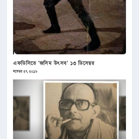
এফডিসিতে ‘জসিম উৎসব’ ১৩ ডিসেম্বর
নভেম্বর ২৭, ২০১৬