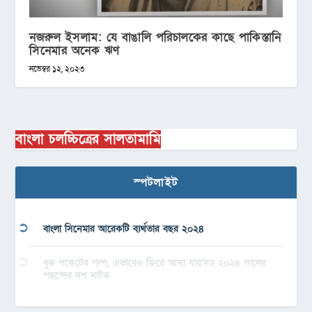
নজরুল ইসলাম: যে বাঙালি পরিচালকের কাছে পাকিস্তানি
সিনেমার অনেক ঋণ
নভেম্বর ১২, ২০২৩
বাংলা চলচ্চিত্রের সালতামামি
স্পটলাইট
বাংলা সিনেমার আরেকটি ব্যর্থতার বছর ২০২৪
বুক পকেটের গল্প, এভাবেও ফিরে আসা যায়’সহ ২০২৪ সালের
পছন্দের দশ নাটক