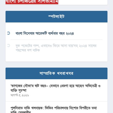
বাংলা চলচ্চিত্রের সালতামামি
স্পটলাইট
বাংলা সিনেমার আরেকটি ব্যর্থতার বছর ২০২৪
বুক পকেটের গল্প, এভাবেও ফিরে আসা যায়’সহ ২০২৪ সালের
পছন্দের দশ নাটক
সাম্প্রতিক খবরাখবর
‘কাগজের নৌকা’র ষাট বছর— যেভাবে প্রেরণা হয়ে আছেন অভিনেত্রী ও
ব্যক্তি সুচন্দা
আগস্ট ৫, ২০২৬
পুলসিরাত নাকি খলনায়ক: ভিকির পরিচালনায় নিশোর বিপরীতে তমা
নাকি মেহজাবীন