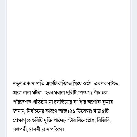
নতুন এক দম্পতি একটি বাড়িতে গিয়ে ওঠে। এরপর ঘটতে
থাকা নানা ঘটনা। হরর ঘরানা ছবিটি পেয়েছে পাঁচ হল।
পরিবেশক প্রতিষ্ঠান মা চলচ্চিত্রের কর্ণধার অশোক কুমার
জানান, নির্বাচনের কারণে আজ (২১ ডিসেম্বর) মাত্র ৫টি
প্রেক্ষাগৃহে ছবিটি মুক্তি পাচ্ছে- স্টার সিনেপ্লেক্স, বিজিবি,
সপ্তপদী, মানসী ও সাগরিকা।