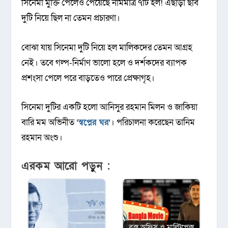
সিনেমা মুক্তি পেলেও পেয়েছে নামমাত্র ৭টি হল! এছাড়া ছবি
দুটি নিয়ে ছিল না তেমন প্রচারণা।
বোঝা যায় সিনেমা দুটি নিয়ে হল মালিকদের তেমন আগ্রহ
নেই। তবে গল্প-নির্মাণ ভালো হলে ও দর্শকদের ব্যাপক
প্রশংসা পেলে পরে বাড়তেও পারে প্রেক্ষাগৃহ।
সিনেমা দুটির একটি হলো আনিসুর রহমান মিলন ও জাকিয়া
বারি মম অভিনীত ‘
স্বপ্নের ঘর
’। পরিচালনা করেছেন তানিম
রহমান অংশু।
এরকম আরো পড়ুন :
বক্স অফিস ও মাল্টিপ্লেক্স