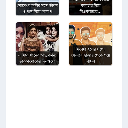
সোমেশ্বর অলির সঙ্গে জীবন
কালচার নিয়ে
ও গান নিয়ে আলাপ
বিএমআরের…
সিনেমা হলের সংখ্যা
নাসিমা খানের আত্মকথন:
যেভাবে হাজার থেকে শয়ে
তারকালোকের দিনগুলো
নামল