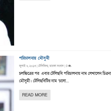
পরিচালনায় মৌসুমী
জুলাই ৬, ২০১৩
|
টেলিফিল্ম
,
তারকা সংবাদ
|
0
চলচ্চিত্রের পর এবার টেলিছবি পরিচালনায় নাম লেখালেন চিত্রন
মৌসুমী। টেলিছবিটির নাম ‘চলো...
READ MORE