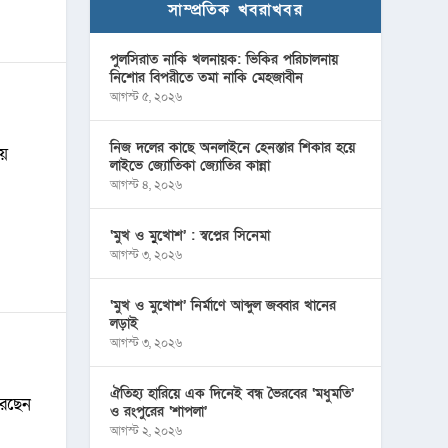
সাম্প্রতিক খবরাখবর
পুলসিরাত নাকি খলনায়ক: ভিকির পরিচালনায়
নিশোর বিপরীতে তমা নাকি মেহজাবীন
আগস্ট ৫, ২০২৬
নিজ দলের কাছে অনলাইনে হেনস্তার শিকার হয়ে
য়
লাইভে জ্যোতিকা জ্যোতির কান্না
আগস্ট ৪, ২০২৬
‘মুখ ও মু্খোশ’ : স্বপ্নের সিনেমা
আগস্ট ৩, ২০২৬
‘মুখ ও মুখোশ’ নির্মাণে আব্দুল জব্বার খানের
লড়াই
আগস্ট ৩, ২০২৬
ঐতিহ্য হারিয়ে এক দিনেই বন্ধ ভৈরবের ‘মধুমতি’
করছেন
ও রংপুরের ‘শাপলা’
আগস্ট ২, ২০২৬