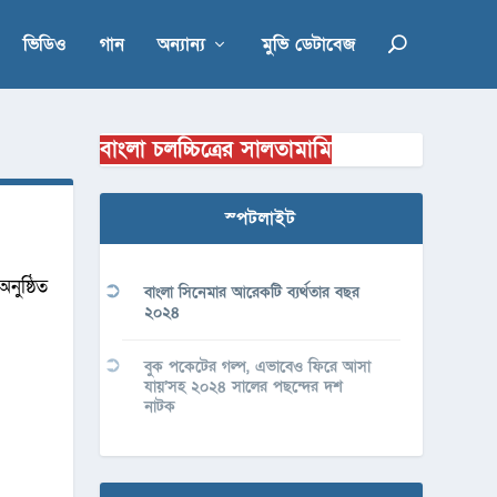
ভিডিও
গান
অন্যান্য
মুভি ডেটাবেজ
বাংলা চলচ্চিত্রের সালতামামি
স্পটলাইট
নুষ্ঠিত
বাংলা সিনেমার আরেকটি ব্যর্থতার বছর
২০২৪
বুক পকেটের গল্প, এভাবেও ফিরে আসা
যায়’সহ ২০২৪ সালের পছন্দের দশ
নাটক