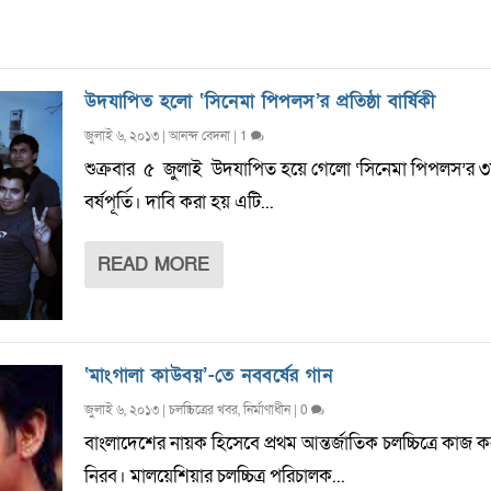
উদযাপিত হলো ‘সিনেমা পিপলস’র প্রতিষ্ঠা বার্ষিকী
জুলাই ৬, ২০১৩
|
আনন্দ বেদনা
|
1
শুক্রবার ৫ জুলাই উদযাপিত হয়ে গেলো ‘সিনেমা পিপলস’র ৩
বর্ষপূর্তি। দাবি করা হয় এটি...
READ MORE
‘মাংগালা কাউবয়’-তে নববর্ষের গান
জুলাই ৬, ২০১৩
|
চলচ্চিত্রের খবর
,
নির্মাণাধীন
|
0
বাংলাদেশের নায়ক হিসেবে প্রথম আন্তর্জাতিক চলচ্চিত্রে কাজ 
নিরব। মালয়েশিয়ার চলচ্চিত্র পরিচালক...