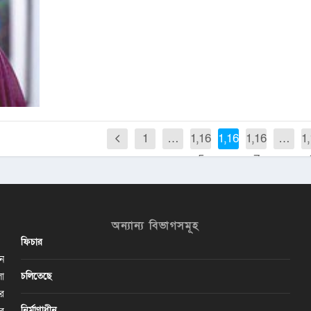
1
…
1,16
1,166
1,16
…
1
5
7
অন্যান্য বিভাগসমূহ
ফিচার
ান
চলিতেছে
লা
ির
নির্মাণাধীন