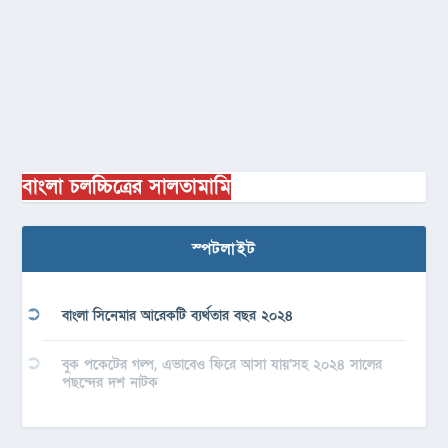
বাংলা চলচ্চিত্রের সালতামামি
স্পটলাইট
বাংলা সিনেমার আরেকটি ব্যর্থতার বছর ২০২৪
বুক পকেটের গল্প, এভাবেও ফিরে আসা যায়’সহ ২০২৪ সালের
পছন্দের দশ নাটক