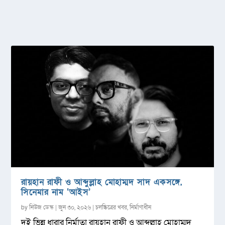
রায়হান রাফী ও আব্দুল্লাহ মোহাম্মদ সাদ একসঙ্গে,
সিনেমার নাম ‘আইস’
by
নিউজ ডেস্ক
|
জুন ৩০, ২০২৬
|
চলচ্চিত্রের খবর
,
নির্মাণাধীন
দুই ভিন্ন ধারার নির্মাতা রায়হান রাফী ও আব্দুল্লাহ মোহাম্মদ