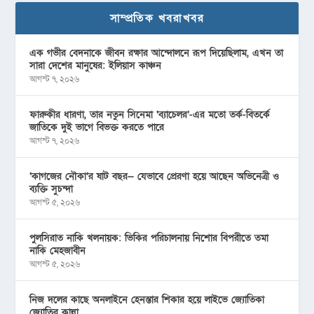
সাম্প্রতিক খবরাখবর
এক গভীর বেদনাকে জীবন রক্ষার আন্দোলনে রূপ দিয়েছিলাম, এখন তা
সারা দেশের মানুষের: ইলিয়াস কাঞ্চন
আগস্ট ৭, ২০২৬
ফারুকীর ধারণা, তার নতুন সিনেমা ‘ব্যাচেলর’-এর মতো তর্ক-বিতর্কে
জাতিকে দুই ভাগে বিভক্ত করতে পারে
আগস্ট ৭, ২০২৬
‘কাগজের নৌকা’র ষাট বছর— যেভাবে প্রেরণা হয়ে আছেন অভিনেত্রী ও
ব্যক্তি সুচন্দা
আগস্ট ৫, ২০২৬
পুলসিরাত নাকি খলনায়ক: ভিকির পরিচালনায় নিশোর বিপরীতে তমা
নাকি মেহজাবীন
আগস্ট ৫, ২০২৬
নিজ দলের কাছে অনলাইনে হেনস্তার শিকার হয়ে লাইভে জ্যোতিকা
জ্যোতির কান্না