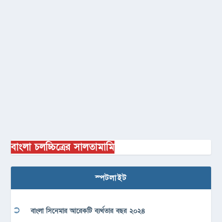
বাংলা চলচ্চিত্রের সালতামামি
স্পটলাইট
বাংলা সিনেমার আরেকটি ব্যর্থতার বছর ২০২৪