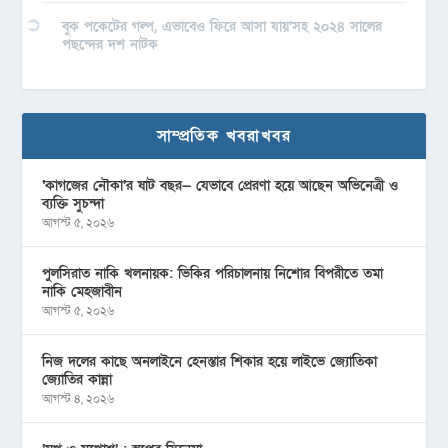
বুক পকেটের গল্প, এভাবেও ফিরে আসা যায়’সহ ২০২৪ সালের
পছন্দের দশ নাটক
সাম্প্রতিক খবরাখবর
‘কাগজের নৌকা’র ষাট বছর— যেভাবে প্রেরণা হয়ে আছেন অভিনেত্রী ও
ব্যক্তি সুচন্দা
আগস্ট ৫, ২০২৬
পুলসিরাত নাকি খলনায়ক: ভিকির পরিচালনায় নিশোর বিপরীতে তমা
নাকি মেহজাবীন
আগস্ট ৫, ২০২৬
নিজ দলের কাছে অনলাইনে হেনস্তার শিকার হয়ে লাইভে জ্যোতিকা
জ্যোতির কান্না
আগস্ট ৪, ২০২৬