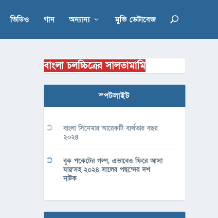
ভিডিও
গান
অন্যান্য
মুভি ডেটাবেজ
বাংলা চলচ্চিত্রের সালতামামি
স্পটলাইট
বাংলা সিনেমার আরেকটি ব্যর্থতার বছর
২০২৪
বুক পকেটের গল্প, এভাবেও ফিরে আসা
যায়’সহ ২০২৪ সালের পছন্দের দশ
নাটক