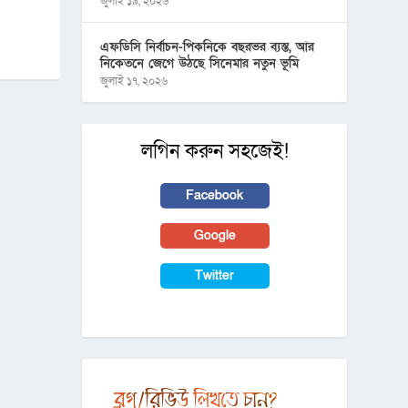
জুলাই ১৯, ২০২৬
এফডিসি নির্বাচন-পিকনিকে বছরভর ব্যস্ত, আর
নিকেতনে জেগে উঠছে সিনেমার নতুন ভূমি
জুলাই ১৭, ২০২৬
লগিন করুন সহজেই!
Facebook
Google
Twitter