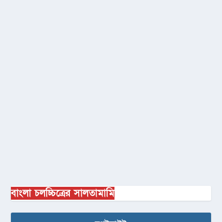
বাংলা চলচ্চিত্রের সালতামামি