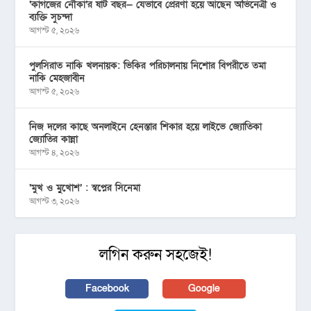
‘কাগজের নৌকা’র ষাট বছর— যেভাবে প্রেরণা হয়ে আছেন অভিনেত্রী ও
ব্যক্তি সুচন্দা
আগস্ট ৫, ২০২৬
পুলসিরাত নাকি খলনায়ক: ভিকির পরিচালনায় নিশোর বিপরীতে তমা
নাকি মেহজাবীন
আগস্ট ৫, ২০২৬
নিজ দলের কাছে অনলাইনে হেনস্তার শিকার হয়ে লাইভে জ্যোতিকা
জ্যোতির কান্না
আগস্ট ৪, ২০২৬
‘মুখ ও মু্খোশ’ : স্বপ্নের সিনেমা
আগস্ট ৩, ২০২৬
লগিন করুন সহজেই!
Facebook
Google