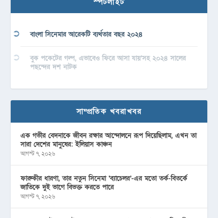
স্পটলাইট
বাংলা সিনেমার আরেকটি ব্যর্থতার বছর ২০২৪
বুক পকেটের গল্প, এভাবেও ফিরে আসা যায়’সহ ২০২৪ সালের
পছন্দের দশ নাটক
সাম্প্রতিক খবরাখবর
এক গভীর বেদনাকে জীবন রক্ষার আন্দোলনে রূপ দিয়েছিলাম, এখন তা
সারা দেশের মানুষের: ইলিয়াস কাঞ্চন
আগস্ট ৭, ২০২৬
ফারুকীর ধারণা, তার নতুন সিনেমা ‘ব্যাচেলর’-এর মতো তর্ক-বিতর্কে
জাতিকে দুই ভাগে বিভক্ত করতে পারে
আগস্ট ৭, ২০২৬