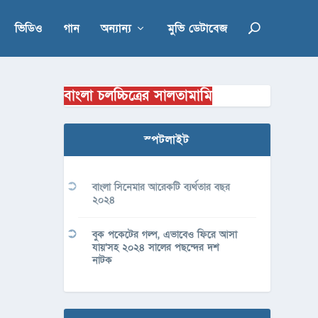
ভিডিও
গান
অন্যান্য
মুভি ডেটাবেজ
বাংলা চলচ্চিত্রের সালতামামি
স্পটলাইট
বাংলা সিনেমার আরেকটি ব্যর্থতার বছর
২০২৪
বুক পকেটের গল্প, এভাবেও ফিরে আসা
যায়’সহ ২০২৪ সালের পছন্দের দশ
নাটক