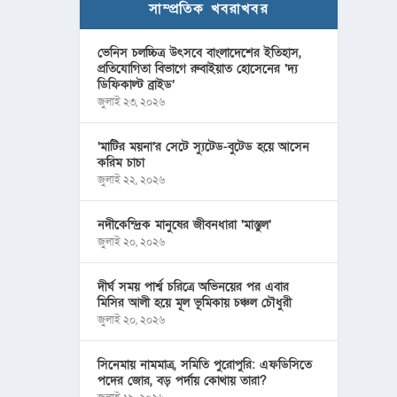
সাম্প্রতিক খবরাখবর
ভেনিস চলচ্চিত্র উৎসবে বাংলাদেশের ইতিহাস,
প্রতিযোগিতা বিভাগে রুবাইয়াত হোসেনের ‘দ্য
ডিফিকাল্ট ব্রাইড’
জুলাই ২৩, ২০২৬
‘মাটির ময়না’র সেটে স্যুটেড-বুটেড হয়ে আসেন
করিম চাচা
জুলাই ২২, ২০২৬
নদীকেন্দ্রিক মানুষের জীবনধারা ‘মাস্তুল’
জুলাই ২০, ২০২৬
দীর্ঘ সময় পার্শ্ব চরিত্রে অভিনয়ের পর এবার
মিসির আলী হয়ে মূল ভূমিকায় চঞ্চল চৌধুরী
জুলাই ২০, ২০২৬
সিনেমায় নামমাত্র, সমিতি পুরোপুরি: এফডিসিতে
পদের জোর, বড় পর্দায় কোথায় তারা?