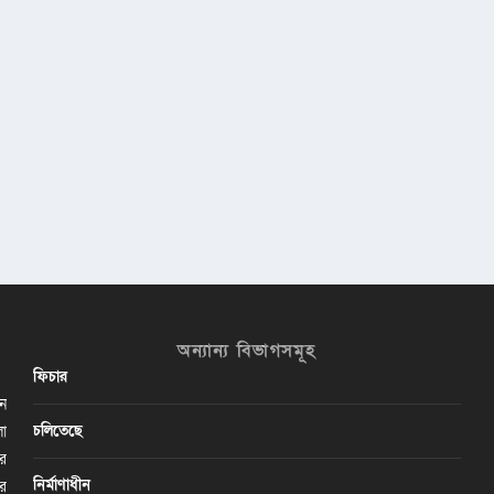
অন্যান্য বিভাগসমূহ
ফিচার
ান
চলিতেছে
লা
ির
নির্মাণাধীন
ের