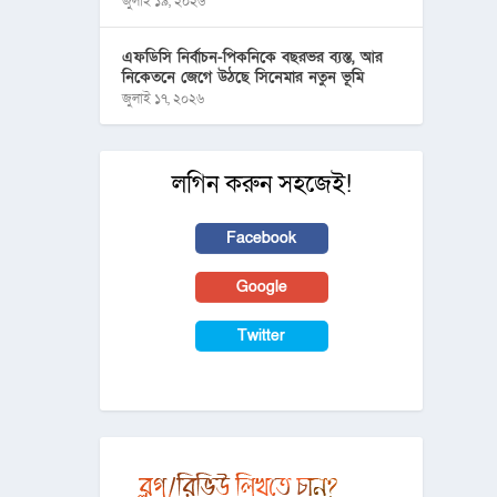
জুলাই ১৯, ২০২৬
এফডিসি নির্বাচন-পিকনিকে বছরভর ব্যস্ত, আর
নিকেতনে জেগে উঠছে সিনেমার নতুন ভূমি
জুলাই ১৭, ২০২৬
লগিন করুন সহজেই!
Facebook
Google
Twitter