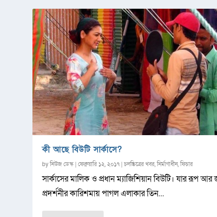
কী আছে বিউটি সার্কাসে?
by
নিউজ ডেস্ক
|
ফেব্রুয়ারি ১২, ২০১৭
|
চলচ্চিত্রের খবর
,
নির্মাণাধীন
,
ফিচার
সার্কাসের মালিক ও প্রধান ম্যাজিশিয়ান বিউটি। যার রূপ আর 
প্রদর্শনীর কারিশমায় পাগল এলাকার তিন...