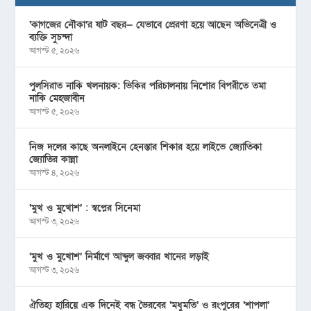
‘কাগজের নৌকা’র ষাট বছর— যেভাবে প্রেরণা হয়ে আছেন অভিনেত্রী ও
ব্যক্তি সুচন্দা
আগস্ট ৫, ২০২৬
পুলসিরাত নাকি খলনায়ক: ভিকির পরিচালনায় নিশোর বিপরীতে তমা
নাকি মেহজাবীন
আগস্ট ৫, ২০২৬
নিজ দলের কাছে অনলাইনে হেনস্তার শিকার হয়ে লাইভে জ্যোতিকা
জ্যোতির কান্না
আগস্ট ৪, ২০২৬
‘মুখ ও মু্খোশ’ : স্বপ্নের সিনেমা
আগস্ট ৩, ২০২৬
‘মুখ ও মুখোশ’ নির্মাণে আব্দুল জব্বার খানের লড়াই
আগস্ট ৩, ২০২৬
ঐতিহ্য হারিয়ে এক দিনেই বন্ধ ভৈরবের ‘মধুমতি’ ও রংপুরের ‘শাপলা’