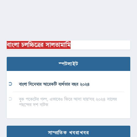
বাংলা চলচ্চিত্রের সালতামামি
স্পটলাইট
বাংলা সিনেমার আরেকটি ব্যর্থতার বছর ২০২৪
বুক পকেটের গল্প, এভাবেও ফিরে আসা যায়’সহ ২০২৪ সালের
পছন্দের দশ নাটক
সাম্প্রতিক খবরাখবর