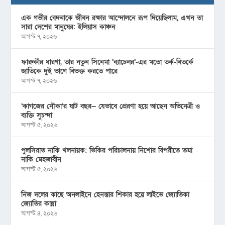
এক গভীর বেদনাকে জীবন রক্ষার আন্দোলনে রূপ দিয়েছিলাম, এখন তা
সারা দেশের মানুষের: ইলিয়াস কাঞ্চন
আগস্ট ৭, ২০২৬
ফারুকীর ধারণা, তার নতুন সিনেমা ‘ব্যাচেলর’-এর মতো তর্ক-বিতর্কে
জাতিকে দুই ভাগে বিভক্ত করতে পারে
আগস্ট ৭, ২০২৬
‘কাগজের নৌকা’র ষাট বছর— যেভাবে প্রেরণা হয়ে আছেন অভিনেত্রী ও
ব্যক্তি সুচন্দা
আগস্ট ৫, ২০২৬
পুলসিরাত নাকি খলনায়ক: ভিকির পরিচালনায় নিশোর বিপরীতে তমা
নাকি মেহজাবীন
আগস্ট ৫, ২০২৬
নিজ দলের কাছে অনলাইনে হেনস্তার শিকার হয়ে লাইভে জ্যোতিকা
জ্যোতির কান্না
আগস্ট ৪, ২০২৬