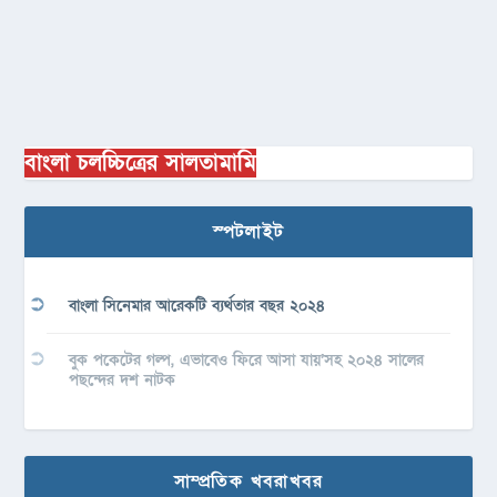
বাংলা চলচ্চিত্রের সালতামামি
স্পটলাইট
বাংলা সিনেমার আরেকটি ব্যর্থতার বছর ২০২৪
বুক পকেটের গল্প, এভাবেও ফিরে আসা যায়’সহ ২০২৪ সালের
পছন্দের দশ নাটক
সাম্প্রতিক খবরাখবর