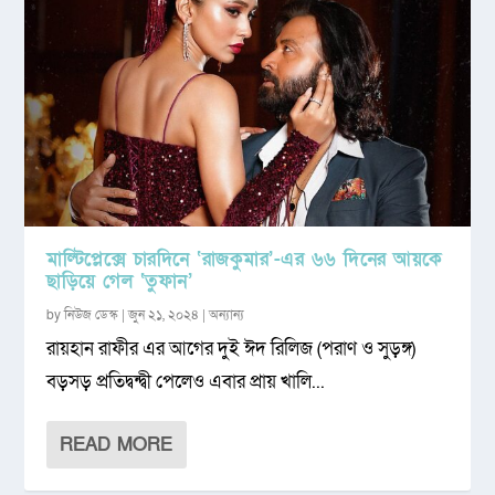
মাল্টিপ্লেক্সে চারদিনে ‘রাজকুমার’-এর ৬৬ দিনের আয়কে
ছাড়িয়ে গেল ‘তুফান’
by
নিউজ ডেস্ক
|
জুন ২১, ২০২৪
|
অন্যান্য
রায়হান রাফীর এর আগের দুই ঈদ রিলিজ (পরাণ ও সুড়ঙ্গ)
বড়সড় প্রতিদ্বন্দ্বী পেলেও এবার প্রায় খালি...
READ MORE