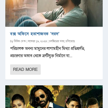
বক্স অফিসে হতাশাজনক ‘দরদ’
by
নিউজ ডেস্ক
|
নভেম্বর ১৯, ২০২৪
|
চলচ্চিত্রের খবর
,
চলিতেছে
পরিচালক অনন্য মামুনের লাগামহীন মিথ্যা প্রতিশ্রুতি,
প্রচারণার অভাব থেকে ত্রুটিযুক্ত নির্মাণে যা...
READ MORE