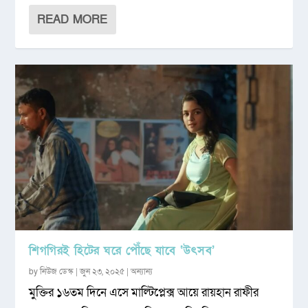
READ MORE
শিগগিরই হিটের ঘরে পৌঁছে যাবে ‘উৎসব’
by
নিউজ ডেস্ক
|
জুন ২৩, ২০২৫
|
অন্যান্য
মুক্তির ১৬তম দিনে এসে মাল্টিপ্লেক্স আয়ে রায়হান রাফীর