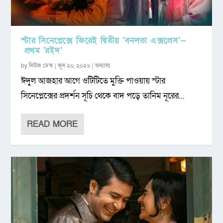
স্টার সিনেপ্লেক্সে ফিরেই দ্বিতীয় ‘বনলতা এক্সপ্রেস’—
প্রথম ‘রইদ’
by
নিউজ ডেস্ক
|
জুন ২০, ২০২৬
|
অন্যান্য
ঈদুল আজহার আগে ওটিটিতে মুক্তি পাওয়ায় স্টার
সিনেপ্লেক্সের প্রদর্শন সূচি থেকে বাদ পড়ে তানিম নূরের...
READ MORE