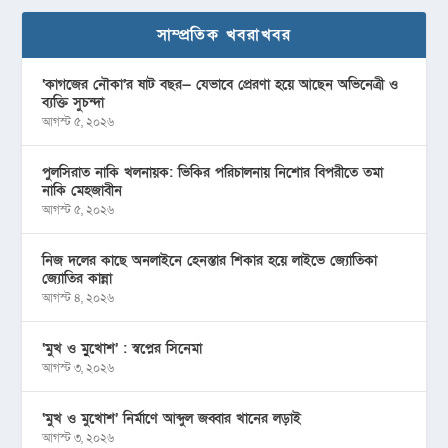
সাম্প্রতিক খবরাখবর
‘কাগজের নৌকা’র ষাট বছর— যেভাবে প্রেরণা হয়ে আছেন অভিনেত্রী ও
ব্যক্তি সুচন্দা
আগস্ট ৫, ২০২৬
পুলসিরাত নাকি খলনায়ক: ভিকির পরিচালনায় নিশোর বিপরীতে তমা
নাকি মেহজাবীন
আগস্ট ৫, ২০২৬
নিজ দলের কাছে অনলাইনে হেনস্তার শিকার হয়ে লাইভে জ্যোতিকা
জ্যোতির কান্না
আগস্ট ৪, ২০২৬
‘মুখ ও মু্খোশ’ : স্বপ্নের সিনেমা
আগস্ট ৩, ২০২৬
‘মুখ ও মুখোশ’ নির্মাণে আব্দুল জব্বার খানের লড়াই
আগস্ট ৩, ২০২৬