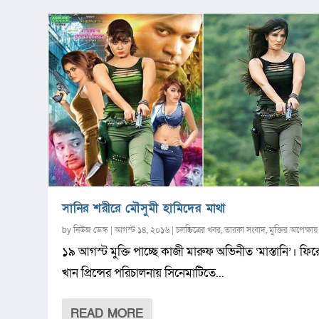
সানির শরীরে মৌসুমী হামিদের মাথা
by
নিউজ ডেস্ক
|
আগস্ট ১৪, ২০১৬
|
চলচ্চিত্রের খবর
,
তারকা সংবাদ
,
মুক্তির অপেক্ষায়
১৯ আগস্ট মুক্তি পাচ্ছে কাজী মারুফ অভিনীত ‘মাস্তানি’। ফি
খান প্রিন্সের পরিচালনায় সিনেমাটিতে...
READ MORE