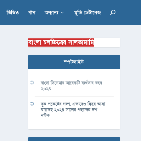
ভিডিও
গান
অন্যান্য
মুভি ডেটাবেজ
বাংলা চলচ্চিত্রের সালতামামি
স্পটলাইট
বাংলা সিনেমার আরেকটি ব্যর্থতার বছর
২০২৪
বুক পকেটের গল্প, এভাবেও ফিরে আসা
যায়’সহ ২০২৪ সালের পছন্দের দশ
নাটক