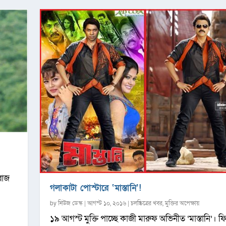
রোজ
গলাকাটা পোস্টারে ‘মাস্তানি’!
by
নিউজ ডেস্ক
|
আগস্ট ১০, ২০১৬
|
চলচ্চিত্রের খবর
,
মুক্তির অপেক্ষায়
১৯ আগস্ট মুক্তি পাচ্ছে কাজী মারুফ অভিনীত ‘মাস্তানি’। 