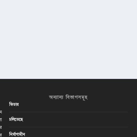
অন্যান্য বিভাগসমূহ
ফিচার
ান
চলিতেছে
লা
ির
নির্মাণাধীন
ের