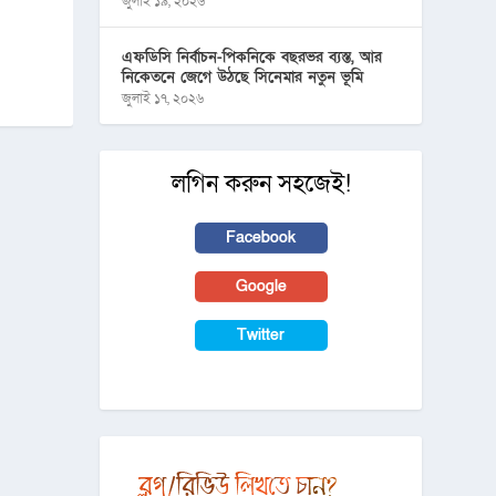
জুলাই ১৯, ২০২৬
এফডিসি নির্বাচন-পিকনিকে বছরভর ব্যস্ত, আর
নিকেতনে জেগে উঠছে সিনেমার নতুন ভূমি
জুলাই ১৭, ২০২৬
লগিন করুন সহজেই!
Facebook
Google
Twitter