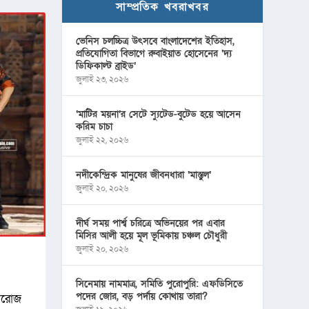
সাম্প্রতিক খবরাখবর
ভেনিস চলচ্চিত্র উৎসবে বাংলাদেশের ইতিহাস,
প্রতিযোগিতা বিভাগে রুবাইয়াত হোসেনের ‘দ্য
ডিফিকাল্ট ব্রাইড’
জুলাই ২৩, ২০২৬
‘মাটির ময়না’র সেটে স্যুটেড-বুটেড হয়ে আসেন
করিম চাচা
জুলাই ২২, ২০২৬
নদীকেন্দ্রিক মানুষের জীবনধারা ‘মাস্তুল’
জুলাই ২০, ২০২৬
দীর্ঘ সময় পার্শ্ব চরিত্রে অভিনয়ের পর এবার
মিসির আলী হয়ে মূল ভূমিকায় চঞ্চল চৌধুরী
জুলাই ২০, ২০২৬
সিনেমায় নামমাত্র, সমিতি পুরোপুরি: এফডিসিতে
পদের জোর, বড় পর্দায় কোথায় তারা?
ফিরোজ