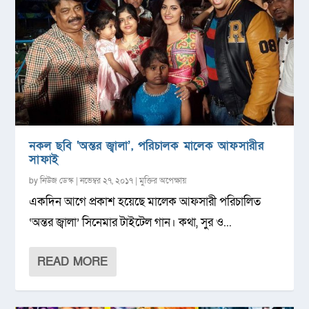
নকল ছবি ‘অন্তর জ্বালা’, পরিচালক মালেক আফসারীর
সাফাই
by
নিউজ ডেস্ক
|
নভেম্বর ২৭, ২০১৭
|
মুক্তির অপেক্ষায়
একদিন আগে প্রকাশ হয়েছে মালেক আফসারী পরিচালিত
‘অন্তর জ্বালা’ সিনেমার টাইটেল গান। কথা, সুর ও...
READ MORE