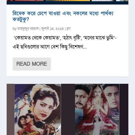
রিমেক করে চেপে যাওয়া এবং নকলের মধ্যে পার্থক্য
কতটুকু?
by
মাহফুজুর রহমান
|
জুলাই ১৪, ২০২৪
|
ব্লগ
‘কেয়ামত থেকে কেয়ামত’, ‘হঠাৎ বৃষ্টি’, ‘মনের মাঝে তুমি’-
এই ছবিগুলোর আগে বেশ কিছু বিশেষণ...
READ MORE