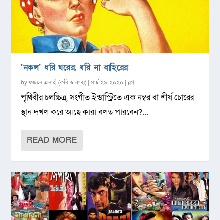
‘নকল’ ধরি ঘরের, ধরি না বাহিরের
by
ফজলে এলাহী (কবি ও কাব্য)
|
মার্চ ২৯, ২০২০
|
ব্লগ
পৃথিবীর চলচ্চিত্র, সংগীত ইন্ডাস্ট্রিতে এক নম্বর বা শীর্ষ চোরের
স্থান দখল করে আছে কারা বলত পারবেন?...
READ MORE