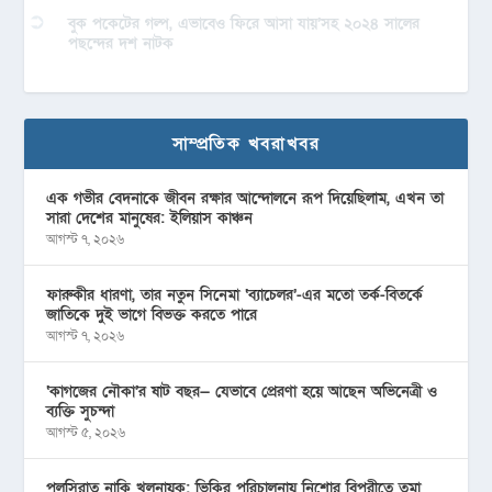
বুক পকেটের গল্প, এভাবেও ফিরে আসা যায়’সহ ২০২৪ সালের
পছন্দের দশ নাটক
সাম্প্রতিক খবরাখবর
এক গভীর বেদনাকে জীবন রক্ষার আন্দোলনে রূপ দিয়েছিলাম, এখন তা
সারা দেশের মানুষের: ইলিয়াস কাঞ্চন
আগস্ট ৭, ২০২৬
ফারুকীর ধারণা, তার নতুন সিনেমা ‘ব্যাচেলর’-এর মতো তর্ক-বিতর্কে
জাতিকে দুই ভাগে বিভক্ত করতে পারে
আগস্ট ৭, ২০২৬
‘কাগজের নৌকা’র ষাট বছর— যেভাবে প্রেরণা হয়ে আছেন অভিনেত্রী ও
ব্যক্তি সুচন্দা
আগস্ট ৫, ২০২৬
পুলসিরাত নাকি খলনায়ক: ভিকির পরিচালনায় নিশোর বিপরীতে তমা