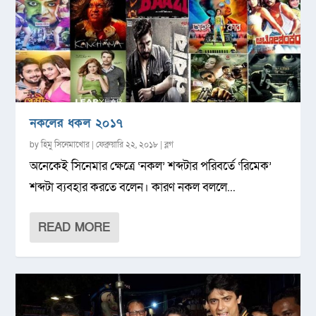
নকলের ধকল ২০১৭
by
হিমু সিনেমাখোর
|
ফেব্রুয়ারি ২২, ২০১৮
|
ব্লগ
অনেকেই সিনেমার ক্ষেত্রে ‘নকল’ শব্দটার পরিবর্তে ‘রিমেক’
শব্দটা ব্যবহার করতে বলেন। কারণ নকল বললে...
READ MORE