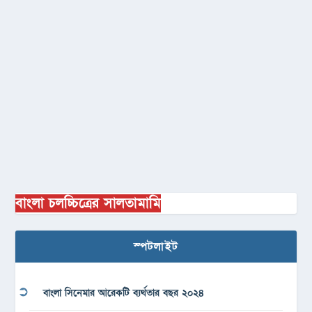
বাংলা চলচ্চিত্রের সালতামামি
স্পটলাইট
বাংলা সিনেমার আরেকটি ব্যর্থতার বছর ২০২৪