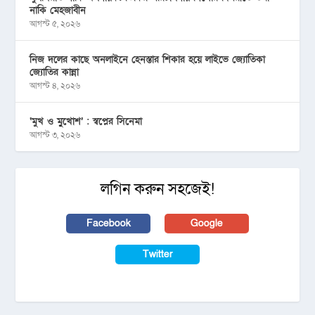
নাকি মেহজাবীন
আগস্ট ৫, ২০২৬
নিজ দলের কাছে অনলাইনে হেনস্তার শিকার হয়ে লাইভে জ্যোতিকা
জ্যোতির কান্না
আগস্ট ৪, ২০২৬
‘মুখ ও মু্খোশ’ : স্বপ্নের সিনেমা
আগস্ট ৩, ২০২৬
লগিন করুন সহজেই!
Facebook
Google
Twitter