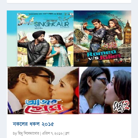
নকলের ধকল ২০১৫
by
হিমু সিনেমাখোর
|
এপ্রিল ৭, ২০১৬
|
ব্লগ