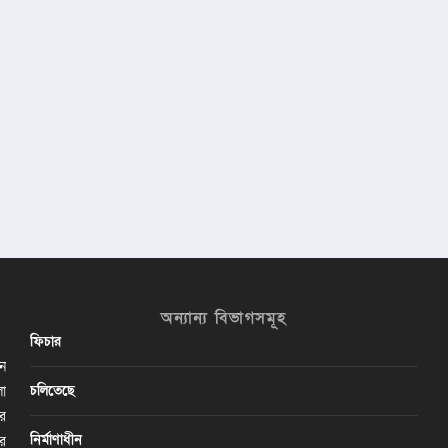
অন্যান্য বিভাগসমূহ
ফিচার
ান
চলিতেছে
লা
ির
নির্মাণাধীন
ের