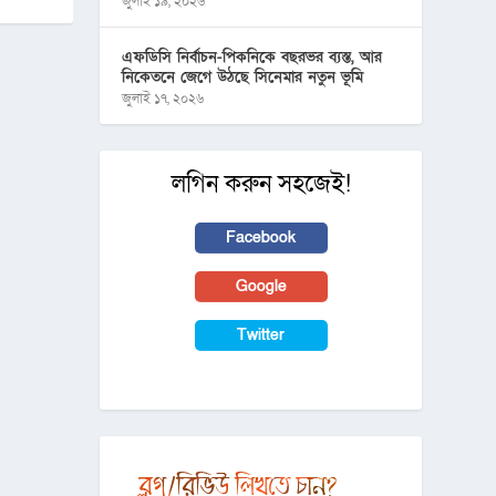
জুলাই ১৯, ২০২৬
এফডিসি নির্বাচন-পিকনিকে বছরভর ব্যস্ত, আর
নিকেতনে জেগে উঠছে সিনেমার নতুন ভূমি
জুলাই ১৭, ২০২৬
লগিন করুন সহজেই!
Facebook
Google
Twitter