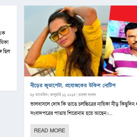
 এক
ায়িকা
গে ছিল
নীড়ের জুতাপেটা, প্রযোজকের উকিল নোটিশ
by
অ্যাডমিন
|
জানুয়ারি ১১, ২০১৫
|
তারকা সংবাদ
ভালবাসলে দোষ কি তাতে চলচ্চিত্রের নায়িকা নীড় কিছুদিন
সংবাদপত্রের পাতায় শিরোনাম হয়ে আছেন।...
READ MORE