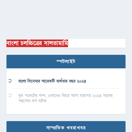
বাংলা চলচ্চিত্রের সালতামামি
স্পটলাইট
বাংলা সিনেমার আরেকটি ব্যর্থতার বছর ২০২৪
বুক পকেটের গল্প, এভাবেও ফিরে আসা যায়’সহ ২০২৪ সালের
পছন্দের দশ নাটক
সাম্প্রতিক খবরাখবর