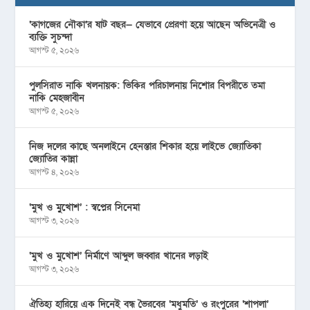
‘কাগজের নৌকা’র ষাট বছর— যেভাবে প্রেরণা হয়ে আছেন অভিনেত্রী ও
ব্যক্তি সুচন্দা
আগস্ট ৫, ২০২৬
পুলসিরাত নাকি খলনায়ক: ভিকির পরিচালনায় নিশোর বিপরীতে তমা
নাকি মেহজাবীন
আগস্ট ৫, ২০২৬
নিজ দলের কাছে অনলাইনে হেনস্তার শিকার হয়ে লাইভে জ্যোতিকা
জ্যোতির কান্না
আগস্ট ৪, ২০২৬
‘মুখ ও মু্খোশ’ : স্বপ্নের সিনেমা
আগস্ট ৩, ২০২৬
‘মুখ ও মুখোশ’ নির্মাণে আব্দুল জব্বার খানের লড়াই
আগস্ট ৩, ২০২৬
ঐতিহ্য হারিয়ে এক দিনেই বন্ধ ভৈরবের ‘মধুমতি’ ও রংপুরের ‘শাপলা’