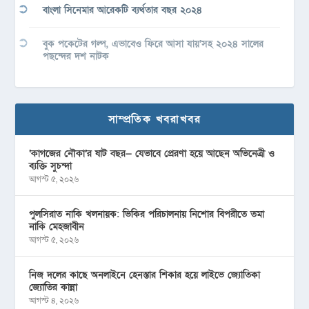
বাংলা সিনেমার আরেকটি ব্যর্থতার বছর ২০২৪
বুক পকেটের গল্প, এভাবেও ফিরে আসা যায়’সহ ২০২৪ সালের
পছন্দের দশ নাটক
সাম্প্রতিক খবরাখবর
‘কাগজের নৌকা’র ষাট বছর— যেভাবে প্রেরণা হয়ে আছেন অভিনেত্রী ও
ব্যক্তি সুচন্দা
আগস্ট ৫, ২০২৬
পুলসিরাত নাকি খলনায়ক: ভিকির পরিচালনায় নিশোর বিপরীতে তমা
নাকি মেহজাবীন
আগস্ট ৫, ২০২৬
নিজ দলের কাছে অনলাইনে হেনস্তার শিকার হয়ে লাইভে জ্যোতিকা
জ্যোতির কান্না
আগস্ট ৪, ২০২৬