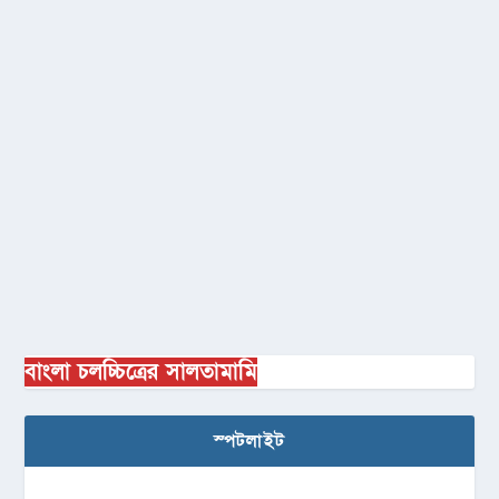
বাংলা চলচ্চিত্রের সালতামামি
স্পটলাইট