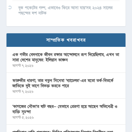
বুক পকেটের গল্প, এভাবেও ফিরে আসা যায়’সহ ২০২৪ সালের
পছন্দের দশ নাটক
সাম্প্রতিক খবরাখবর
এক গভীর বেদনাকে জীবন রক্ষার আন্দোলনে রূপ দিয়েছিলাম, এখন তা
সারা দেশের মানুষের: ইলিয়াস কাঞ্চন
আগস্ট ৭, ২০২৬
ফারুকীর ধারণা, তার নতুন সিনেমা ‘ব্যাচেলর’-এর মতো তর্ক-বিতর্কে
জাতিকে দুই ভাগে বিভক্ত করতে পারে
আগস্ট ৭, ২০২৬
‘কাগজের নৌকা’র ষাট বছর— যেভাবে প্রেরণা হয়ে আছেন অভিনেত্রী ও
ব্যক্তি সুচন্দা
আগস্ট ৫, ২০২৬