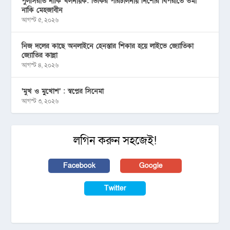
পুলসিরাত নাকি খলনায়ক: ভিকির পরিচালনায় নিশোর বিপরীতে তমা
নাকি মেহজাবীন
আগস্ট ৫, ২০২৬
নিজ দলের কাছে অনলাইনে হেনস্তার শিকার হয়ে লাইভে জ্যোতিকা
জ্যোতির কান্না
আগস্ট ৪, ২০২৬
‘মুখ ও মু্খোশ’ : স্বপ্নের সিনেমা
আগস্ট ৩, ২০২৬
লগিন করুন সহজেই!
Facebook
Google
Twitter