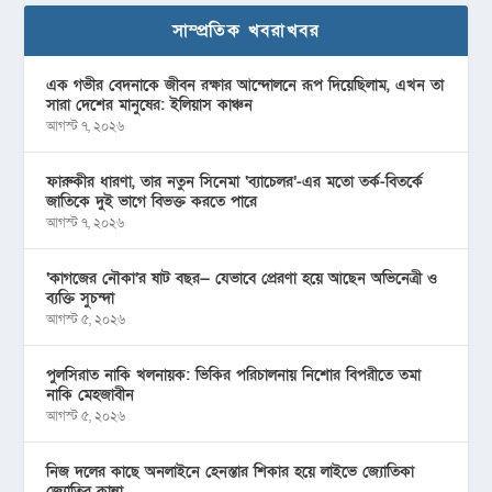
সাম্প্রতিক খবরাখবর
এক গভীর বেদনাকে জীবন রক্ষার আন্দোলনে রূপ দিয়েছিলাম, এখন তা
সারা দেশের মানুষের: ইলিয়াস কাঞ্চন
আগস্ট ৭, ২০২৬
ফারুকীর ধারণা, তার নতুন সিনেমা ‘ব্যাচেলর’-এর মতো তর্ক-বিতর্কে
জাতিকে দুই ভাগে বিভক্ত করতে পারে
আগস্ট ৭, ২০২৬
‘কাগজের নৌকা’র ষাট বছর— যেভাবে প্রেরণা হয়ে আছেন অভিনেত্রী ও
ব্যক্তি সুচন্দা
আগস্ট ৫, ২০২৬
পুলসিরাত নাকি খলনায়ক: ভিকির পরিচালনায় নিশোর বিপরীতে তমা
নাকি মেহজাবীন
আগস্ট ৫, ২০২৬
নিজ দলের কাছে অনলাইনে হেনস্তার শিকার হয়ে লাইভে জ্যোতিকা
জ্যোতির কান্না