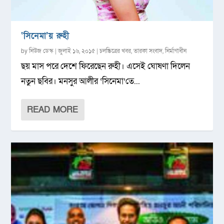
‘সিনেমা’য় রুহী
by
নিউজ ডেস্ক
|
জুলাই ১৬, ২০১৫
|
চলচ্চিত্রের খবর
,
তারকা সংবাদ
,
নির্মাণাধীন
ছয় মাস পরে দেশে ফিরেছেন রুহী। এসেই ঘোষণা দিলেন
নতুন ছবির। মনসুর আলীর ‘সিনেমা’তে...
READ MORE