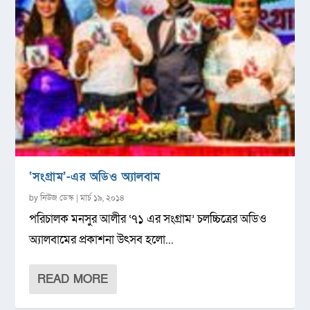
‘সংগ্রাম’-এর অডিও অ্যালবাম
by
নিউজ ডেস্ক
|
মার্চ ১৯, ২০১৪
পরিচালক মনসুর আলীর ‘৭১ এর সংগ্রাম’ চলচ্চিত্রের অডিও
অ্যালবামের প্রকাশনা উৎসব হলো...
READ MORE