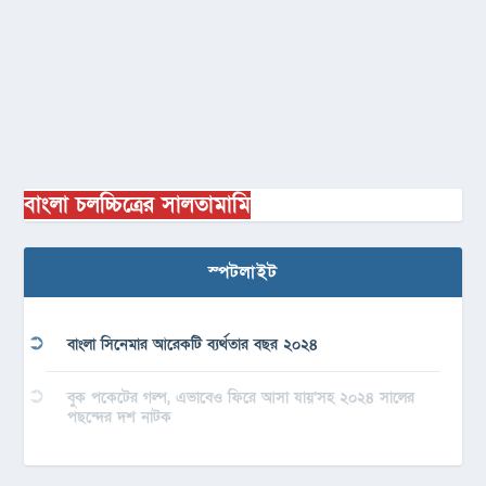
বাংলা চলচ্চিত্রের সালতামামি
স্পটলাইট
বাংলা সিনেমার আরেকটি ব্যর্থতার বছর ২০২৪
বুক পকেটের গল্প, এভাবেও ফিরে আসা যায়’সহ ২০২৪ সালের
পছন্দের দশ নাটক