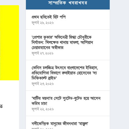
সাম্প্রতিক খবরাখবর
প্রথম ছবিতেই হিট পপি
জুলাই ২৯, ২০২৬
‘প্রেশার কুকার’ অভিনেত্রী স্নিগ্ধা চৌধুরীকে
নির্যাতন: খিলক্ষেত থানায় মামলা, আশিয়ান
চেয়ারম্যানের অস্বীকার
জুলাই ২৭, ২০২৬
ভেনিস চলচ্চিত্র উৎসবে বাংলাদেশের ইতিহাস,
প্রতিযোগিতা বিভাগে রুবাইয়াত হোসেনের ‘দ্য
ডিফিকাল্ট ব্রাইড’
জুলাই ২৩, ২০২৬
‘মাটির ময়না’র সেটে স্যুটেড-বুটেড হয়ে আসেন
করিম চাচা
াত
জুলাই ২২, ২০২৬
নদীকেন্দ্রিক মানুষের জীবনধারা ‘মাস্তুল’