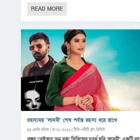
READ MORE
রহস্যময় ‘লাবনী’ শেষ পর্যন্ত রহস্য ধরে রাখে
by
এমডি রমিজ
|
মে ২০, ২০২১
|
টিভি-ওটিটি
,
ব্লগ
,
রিভিউ
বঙ্গর ‘বেইজড্ অন বুক’ সিরিজের চতুর্থ ছবি ‘লাবনী’ একটি র