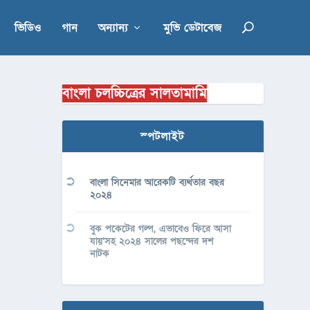
ভিডিও
গান
অন্যান্য
মুভি ডেটাবেজ
বাংলা চলচ্চিত্রের সালতামামি
স্পটলাইট
বাংলা সিনেমার আরেকটি ব্যর্থতার বছর
২০২৪
বুক পকেটের গল্প, এভাবেও ফিরে আসা
যায়’সহ ২০২৪ সালের পছন্দের দশ
নাটক