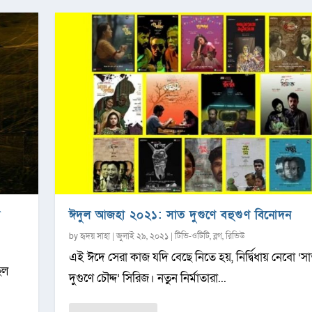
র
ঈদুল আজহা ২০২১: সাত দুগুণে বহুগুণ বিনোদন
by
হৃদয় সাহা
|
জুলাই ২৯, ২০২১
|
টিভি-ওটিটি
,
ব্লগ
,
রিভিউ
এই ঈদে সেরা কাজ যদি বেছে নিতে হয়, নির্দ্বিধায় নেবো ‘স
িল
দুগুণে চৌদ্দ’ সিরিজ। নতুন নির্মাতারা...