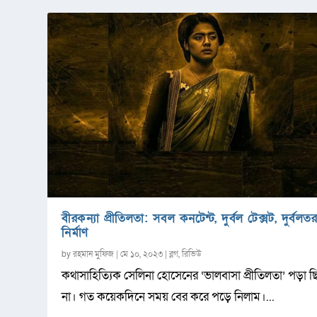
বীরকন্যা প্রীতিলতা: সবল কনটেন্ট, দুর্বল টেক্সট, দুর্বলত
নির্মাণ
by
রহমান মুফিজ
|
মে ১০, ২০২৩
|
ব্লগ
,
রিভিউ
কথাসাহিত্যিক সেলিনা হোসেনের ‘ভালবাসা প্রীতিলতা’ পড়া ছ
না। গত কয়েকদিনে সময় বের করে পড়ে নিলাম।...