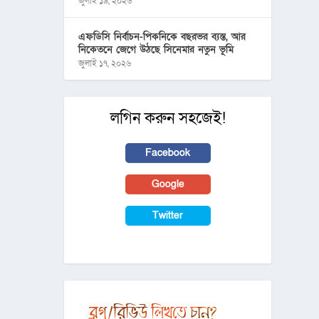
জুলাই ১৯, ২০২৬
এফডিসি নির্বাচন-পিকনিকে বছরভর ব্যস্ত, আর
নিকেতনে জেগে উঠছে সিনেমার নতুন ভূমি
জুলাই ১৭, ২০২৬
লগিন করুন সহজেই!
Facebook
Google
Twitter