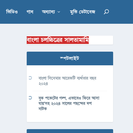
ভিডিও
গান
অন্যান্য
মুভি ডেটাবেজ
বাংলা চলচ্চিত্রের সালতামামি
স্পটলাইট
বাংলা সিনেমার আরেকটি ব্যর্থতার বছর
২০২৪
বুক পকেটের গল্প, এভাবেও ফিরে আসা
যায়’সহ ২০২৪ সালের পছন্দের দশ
নাটক