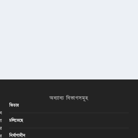
অন্যান্য বিভাগসমূহ
ফিচার
ান
চলিতেছে
লা
ির
নির্মাণাধীন
ের