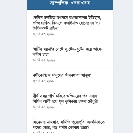
সাম্প্রতিক খবরাখবর
ভেনিস চলচ্চিত্র উৎসবে বাংলাদেশের ইতিহাস,
প্রতিযোগিতা বিভাগে রুবাইয়াত হোসেনের ‘দ্য
ডিফিকাল্ট ব্রাইড’
জুলাই ২৩, ২০২৬
‘মাটির ময়না’র সেটে স্যুটেড-বুটেড হয়ে আসেন
করিম চাচা
জুলাই ২২, ২০২৬
নদীকেন্দ্রিক মানুষের জীবনধারা ‘মাস্তুল’
জুলাই ২০, ২০২৬
দীর্ঘ সময় পার্শ্ব চরিত্রে অভিনয়ের পর এবার
মিসির আলী হয়ে মূল ভূমিকায় চঞ্চল চৌধুরী
জুলাই ২০, ২০২৬
সিনেমায় নামমাত্র, সমিতি পুরোপুরি: এফডিসিতে
পদের জোর, বড় পর্দায় কোথায় তারা?