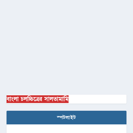
বাংলা চলচ্চিত্রের সালতামামি
স্পটলাইট