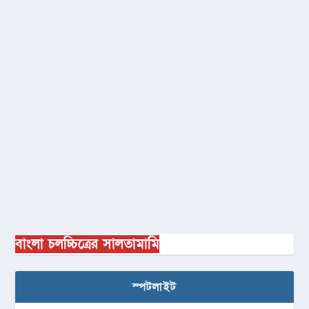
বাংলা চলচ্চিত্রের সালতামামি
স্পটলাইট