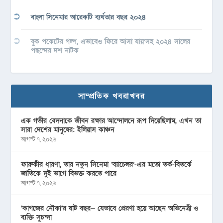
বাংলা সিনেমার আরেকটি ব্যর্থতার বছর ২০২৪
বুক পকেটের গল্প, এভাবেও ফিরে আসা যায়’সহ ২০২৪ সালের
পছন্দের দশ নাটক
সাম্প্রতিক খবরাখবর
এক গভীর বেদনাকে জীবন রক্ষার আন্দোলনে রূপ দিয়েছিলাম, এখন তা
সারা দেশের মানুষের: ইলিয়াস কাঞ্চন
আগস্ট ৭, ২০২৬
ফারুকীর ধারণা, তার নতুন সিনেমা ‘ব্যাচেলর’-এর মতো তর্ক-বিতর্কে
জাতিকে দুই ভাগে বিভক্ত করতে পারে
আগস্ট ৭, ২০২৬
‘কাগজের নৌকা’র ষাট বছর— যেভাবে প্রেরণা হয়ে আছেন অভিনেত্রী ও
ব্যক্তি সুচন্দা