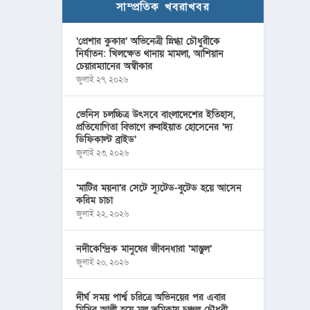
সাম্প্রতিক খবরাখবর
‘প্রেশার কুকার’ অভিনেত্রী স্নিগ্ধা চৌধুরীকে
নির্যাতন: খিলক্ষেত থানায় মামলা, আশিয়ান
চেয়ারম্যানের অস্বীকার
জুলাই ২৭, ২০২৬
ভেনিস চলচ্চিত্র উৎসবে বাংলাদেশের ইতিহাস,
প্রতিযোগিতা বিভাগে রুবাইয়াত হোসেনের ‘দ্য
ডিফিকাল্ট ব্রাইড’
জুলাই ২৩, ২০২৬
‘মাটির ময়না’র সেটে স্যুটেড-বুটেড হয়ে আসেন
করিম চাচা
জুলাই ২২, ২০২৬
নদীকেন্দ্রিক মানুষের জীবনধারা ‘মাস্তুল’
জুলাই ২০, ২০২৬
দীর্ঘ সময় পার্শ্ব চরিত্রে অভিনয়ের পর এবার
মিসির আলী হয়ে মূল ভূমিকায় চঞ্চল চৌধুরী