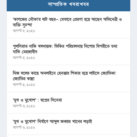
সাম্প্রতিক খবরাখবর
‘কাগজের নৌকা’র ষাট বছর— যেভাবে প্রেরণা হয়ে আছেন অভিনেত্রী ও
ব্যক্তি সুচন্দা
আগস্ট ৫, ২০২৬
পুলসিরাত নাকি খলনায়ক: ভিকির পরিচালনায় নিশোর বিপরীতে তমা
নাকি মেহজাবীন
আগস্ট ৫, ২০২৬
নিজ দলের কাছে অনলাইনে হেনস্তার শিকার হয়ে লাইভে জ্যোতিকা
জ্যোতির কান্না
আগস্ট ৪, ২০২৬
‘মুখ ও মু্খোশ’ : স্বপ্নের সিনেমা
আগস্ট ৩, ২০২৬
‘মুখ ও মুখোশ’ নির্মাণে আব্দুল জব্বার খানের লড়াই
আগস্ট ৩, ২০২৬