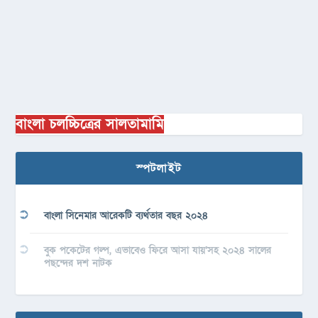
বাংলা চলচ্চিত্রের সালতামামি
স্পটলাইট
বাংলা সিনেমার আরেকটি ব্যর্থতার বছর ২০২৪
বুক পকেটের গল্প, এভাবেও ফিরে আসা যায়’সহ ২০২৪ সালের
পছন্দের দশ নাটক