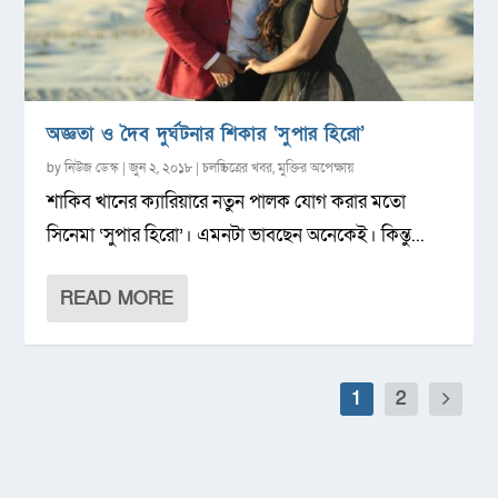
অজ্ঞতা ও দৈব দুর্ঘটনার শিকার ‘সুপার হিরো’
by
নিউজ ডেস্ক
|
জুন ২, ২০১৮
|
চলচ্চিত্রের খবর
,
মুক্তির অপেক্ষায়
শাকিব খানের ক্যারিয়ারে নতুন পালক যোগ করার মতো
সিনেমা ‘সুপার হিরো’। এমনটা ভাবছেন অনেকেই। কিন্তু...
READ MORE
1
2