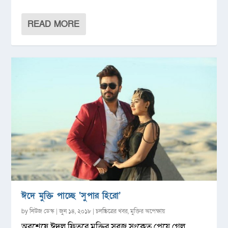
READ MORE
ঈদে মুক্তি পাচ্ছে ‘সুপার হিরো’
by
নিউজ ডেস্ক
|
জুন ১৪, ২০১৮
|
চলচ্চিত্রের খবর
,
মুক্তির অপেক্ষায়
অবশেষে ঈদুল ফিতরে মুক্তির সবুজ সংকেত পেয়ে গেল