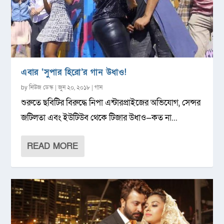
এবার ‘সুপার হিরো’র গান উধাও!
by
নিউজ ডেস্ক
|
জুন ২০, ২০১৮
|
গান
শুরুতে ছবিটির বিরুদ্ধে নিপা এন্টারপ্রাইজের অভিযোগ, সেন্সর
জটিলতা এবং ইউটিউব থেকে টিজার উধাও—কত না...
READ MORE