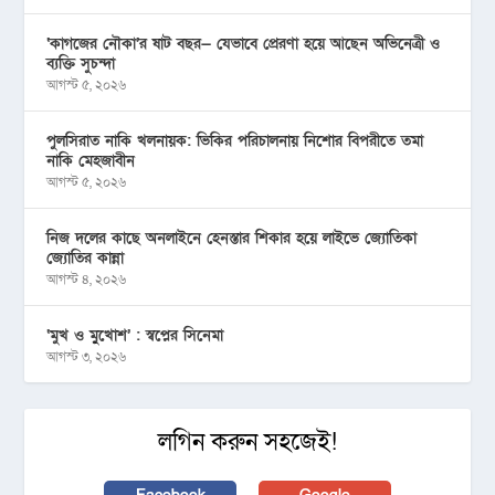
‘কাগজের নৌকা’র ষাট বছর— যেভাবে প্রেরণা হয়ে আছেন অভিনেত্রী ও
ব্যক্তি সুচন্দা
আগস্ট ৫, ২০২৬
পুলসিরাত নাকি খলনায়ক: ভিকির পরিচালনায় নিশোর বিপরীতে তমা
নাকি মেহজাবীন
আগস্ট ৫, ২০২৬
নিজ দলের কাছে অনলাইনে হেনস্তার শিকার হয়ে লাইভে জ্যোতিকা
জ্যোতির কান্না
আগস্ট ৪, ২০২৬
‘মুখ ও মু্খোশ’ : স্বপ্নের সিনেমা
আগস্ট ৩, ২০২৬
লগিন করুন সহজেই!