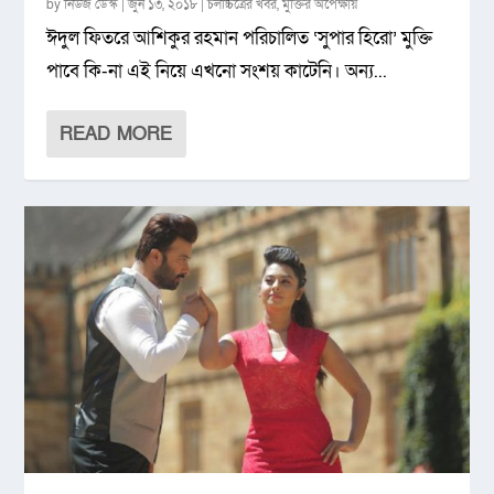
by
নিউজ ডেস্ক
|
জুন ১৩, ২০১৮
|
চলচ্চিত্রের খবর
,
মুক্তির অপেক্ষায়
ঈদুল ফিতরে আশিকুর রহমান পরিচালিত ‘সুপার হিরো’ মুক্তি
পাবে কি-না এই নিয়ে এখনো সংশয় কাটেনি। অন্য...
READ MORE