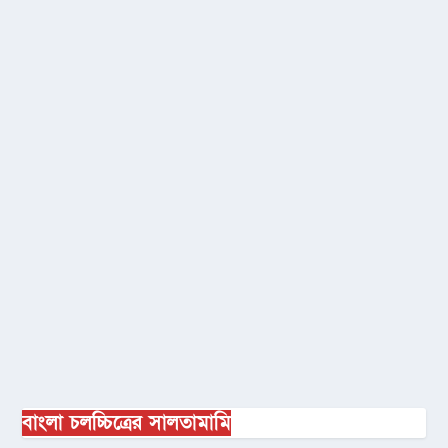
বাংলা চলচ্চিত্রের সালতামামি