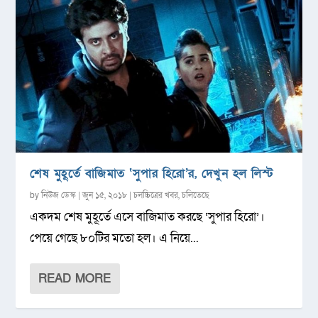
শেষ মুহূর্তে বাজিমাত ‘সুপার হিরো’র, দেখুন হল লিস্ট
by
নিউজ ডেস্ক
|
জুন ১৫, ২০১৮
|
চলচ্চিত্রের খবর
,
চলিতেছে
একদম শেষ মুহূর্তে এসে বাজিমাত করছে ‘সুপার হিরো’।
পেয়ে গেছে ৮০টির মতো হল। এ নিয়ে...
READ MORE