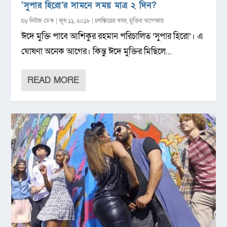
‘সুপার হিরো’র সামনে সময় মাত্র ২ দিন?
by
নিউজ ডেস্ক
|
জুন ১১, ২০১৮
|
চলচ্চিত্রের খবর
,
মুক্তির অপেক্ষায়
ঈদে মুক্তি পাবে আশিকুর রহমান পরিচালিত ‘সুপার হিরো’। এ
ঘোষণা অনেক আগের। কিন্তু ঈদে মুক্তির মিছিলে...
READ MORE