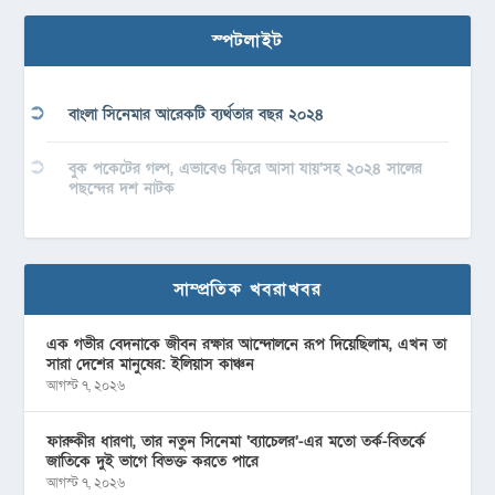
স্পটলাইট
বাংলা সিনেমার আরেকটি ব্যর্থতার বছর ২০২৪
বুক পকেটের গল্প, এভাবেও ফিরে আসা যায়’সহ ২০২৪ সালের
পছন্দের দশ নাটক
সাম্প্রতিক খবরাখবর
এক গভীর বেদনাকে জীবন রক্ষার আন্দোলনে রূপ দিয়েছিলাম, এখন তা
সারা দেশের মানুষের: ইলিয়াস কাঞ্চন
আগস্ট ৭, ২০২৬
ফারুকীর ধারণা, তার নতুন সিনেমা ‘ব্যাচেলর’-এর মতো তর্ক-বিতর্কে
জাতিকে দুই ভাগে বিভক্ত করতে পারে
আগস্ট ৭, ২০২৬