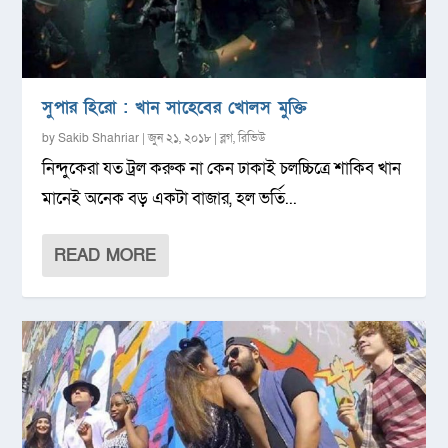
সুপার হিরো : খান সাহেবের খোলস মুক্তি
by
Sakib Shahriar
|
জুন ২১, ২০১৮
|
ব্লগ
,
রিভিউ
নিন্দুকেরা যত ট্রল করুক না কেন ঢাকাই চলচ্চিত্রে শাকিব খান
মানেই অনেক বড় একটা বাজার, হল ভর্তি...
READ MORE