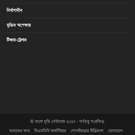
নির্মাণাধীন
মুক্তির অপেক্ষায়
টিজার-ট্রেলার
© বাংলা মুভি ডেটাবেজ ২০১৭ - সর্বস্বত্ত্ব সংরক্ষিত.
আমাদের কথা
বিএমডিবি ভলান্টিয়ার
গোপনীয়তার নীতিমালা
যোগাযোগ