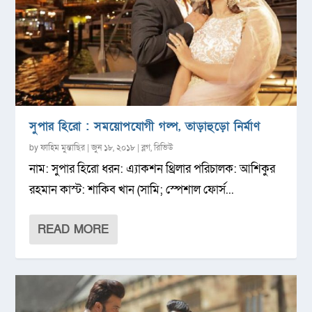
সুপার হিরো : সময়োপযোগী গল্প, তাড়াহুড়ো নির্মাণ
by
ফাহিম মুন্তাছির
|
জুন ১৮, ২০১৮
|
ব্লগ
,
রিভিউ
নাম: সুপার হিরো ধরন: এ্যাকশন থ্রিলার পরিচালক: আশিকুর
রহমান কাস্ট: শাকিব খান (সামি; স্পেশাল ফোর্স...
READ MORE