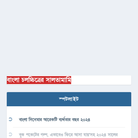
বাংলা চলচ্চিত্রের সালতামামি
স্পটলাইট
বাংলা সিনেমার আরেকটি ব্যর্থতার বছর ২০২৪
বুক পকেটের গল্প, এভাবেও ফিরে আসা যায়’সহ ২০২৪ সালের