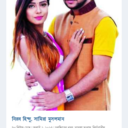
নিরব হিন্দু, সামিরা মুসলমান
by
নিউজ ডেস্ক
|
জুলাই ২, ২০১৫
|
চলচ্চিত্রের খবর
,
তারকা সংবাদ
,
নির্মাণাধীন