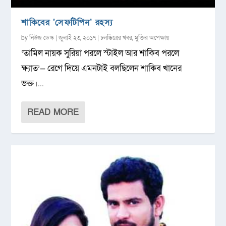
শাকিবের ‘সেফটিপিন’ রহস্য
by
নিউজ ডেস্ক
|
জুলাই ২৩, ২০১৭
|
চলচ্চিত্রের খবর
,
মুক্তির অপেক্ষায়
‘তামিল নায়ক সুরিয়া পরলে স্টাইল আর শাকিব পরলে
ক্ষ্যাত’— রেগে দিয়ে এমনটাই বলছিলেন শাকিব খানের
ভক্ত।...
READ MORE