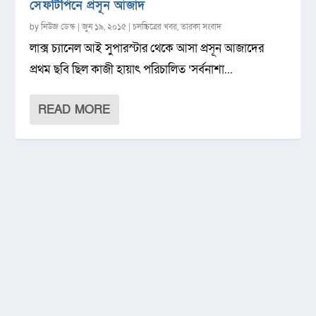
সেফটিপিনে প্রসূন আজাদ
by
নিউজ ডেস্ক
|
জুন ১৯, ২০১৫
|
চলচ্চিত্রের খবর
,
তারকা সংবাদ
লাক্স চ্যানেল আই সুপারস্টার থেকে আসা প্রসূন আজাদের
প্রথম ছবি ছিল কাজী হায়াৎ পরিচালিত ‘সর্বনাশা...
READ MORE