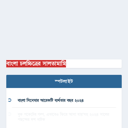
বাংলা চলচ্চিত্রের সালতামামি
স্পটলাইট
বাংলা সিনেমার আরেকটি ব্যর্থতার বছর ২০২৪
বুক পকেটের গল্প, এভাবেও ফিরে আসা যায়’সহ ২০২৪ সালের
পছন্দের দশ নাটক