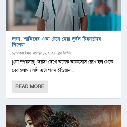
দরদ: শাকিবের একা টেনে নেয়া দুর্বল চিত্রনাট্যের
সিনেমা
by
মারুফ ইমন
|
নভেম্বর ১৬, ২০২৪
|
ব্লগ
,
রিভিউ
[নো স্পয়লার] ‘দরদ’ দেখে অনেক আফসোস রেখে হল থেকে
বের হলাম। যদি এটা প্যান ইন্ডিয়ান...
READ MORE