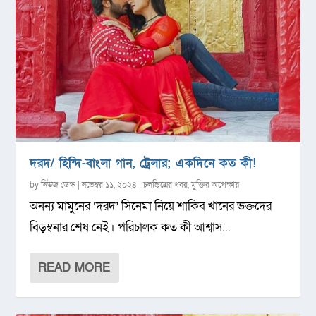
দরদ/ হিন্দি-বাংলা গান, ট্রেলার; একদিনে কত কী!
by
নিউজ ডেস্ক
|
নভেম্বর ১১, ২০২৪
|
চলচ্চিত্রের খবর
,
মুক্তির অপেক্ষায়
অনন্য মামুনের ‘দরদ’ সিনেমা নিয়ে শাকিব খানের ভক্তদের
বিড়ম্বনার শেষ নেই। পরিচালক কত কী আশ্বাস...
READ MORE