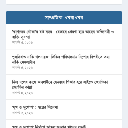
সাম্প্রতিক খবরাখবর
‘কাগজের নৌকা’র ষাট বছর— যেভাবে প্রেরণা হয়ে আছেন অভিনেত্রী ও
ব্যক্তি সুচন্দা
আগস্ট ৫, ২০২৬
পুলসিরাত নাকি খলনায়ক: ভিকির পরিচালনায় নিশোর বিপরীতে তমা
নাকি মেহজাবীন
আগস্ট ৫, ২০২৬
নিজ দলের কাছে অনলাইনে হেনস্তার শিকার হয়ে লাইভে জ্যোতিকা
জ্যোতির কান্না
আগস্ট ৪, ২০২৬
‘মুখ ও মু্খোশ’ : স্বপ্নের সিনেমা
আগস্ট ৩, ২০২৬
‘মুখ ও মুখোশ’ নির্মাণে আব্দুল জব্বার খানের লড়াই