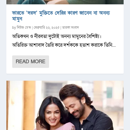
ভারতে ‘দরদ’ মুক্তিতে দেরির কারণ জানেন না অনন্য
মামুন
by
নিউজ ডেস্ক
|
ফেব্রুয়ারি ২২, ২০২৫
|
তারকা সংবাদ
অতিকথন ও নীরবতা দুটোই অনন্য মামুনের বৈশিষ্ট্য।
অতিরিক্ত আশাবাদ তৈরি করে দর্শককে হতাশ করাকে তিনি...
READ MORE