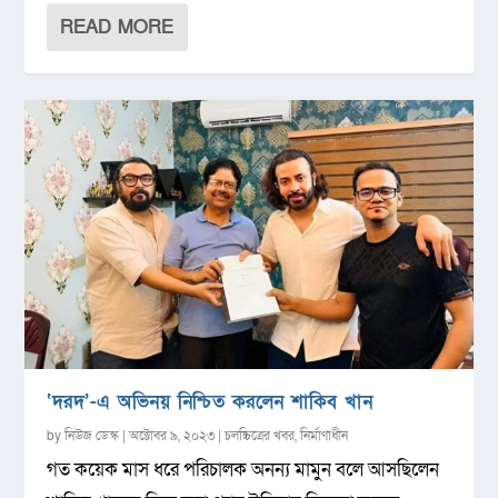
READ MORE
‘দরদ’-এ অভিনয় নিশ্চিত করলেন শাকিব খান
by
নিউজ ডেস্ক
|
অক্টোবর ৯, ২০২৩
|
চলচ্চিত্রের খবর
,
নির্মাণাধীন
গত কয়েক মাস ধরে পরিচালক অনন্য মামুন বলে আসছিলেন