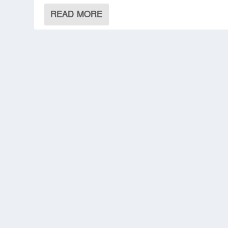
READ MORE