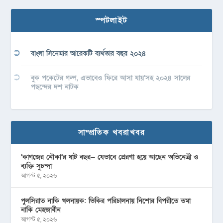
স্পটলাইট
বাংলা সিনেমার আরেকটি ব্যর্থতার বছর ২০২৪
বুক পকেটের গল্প, এভাবেও ফিরে আসা যায়’সহ ২০২৪ সালের
পছন্দের দশ নাটক
সাম্প্রতিক খবরাখবর
‘কাগজের নৌকা’র ষাট বছর— যেভাবে প্রেরণা হয়ে আছেন অভিনেত্রী ও
ব্যক্তি সুচন্দা
আগস্ট ৫, ২০২৬
পুলসিরাত নাকি খলনায়ক: ভিকির পরিচালনায় নিশোর বিপরীতে তমা
নাকি মেহজাবীন
আগস্ট ৫, ২০২৬