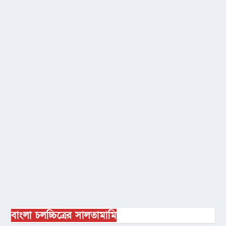
বাংলা চলচ্চিত্রের সালতামামি