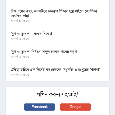
নিজ দলের কাছে অনলাইনে হেনস্তার শিকার হয়ে লাইভে জ্যোতিকা
জ্যোতির কান্না
আগস্ট ৪, ২০২৬
‘মুখ ও মু্খোশ’ : স্বপ্নের সিনেমা
আগস্ট ৩, ২০২৬
‘মুখ ও মুখোশ’ নির্মাণে আব্দুল জব্বার খানের লড়াই
আগস্ট ৩, ২০২৬
ঐতিহ্য হারিয়ে এক দিনেই বন্ধ ভৈরবের ‘মধুমতি’ ও রংপুরের ‘শাপলা’
আগস্ট ২, ২০২৬
লগিন করুন সহজেই!
Facebook
Google