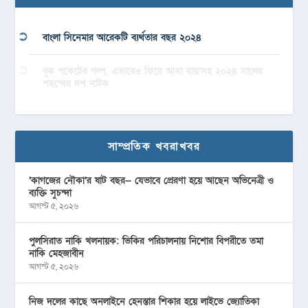
বাংলা সিনেমার আরেকটি ব্যর্থতার বছর ২০২৪
বুক পকেটের গল্প, এভাবেও ফিরে আসা যায়’সহ ২০২৪ সালের
পছন্দের দশ নাটক
সাম্প্রতিক খবরাখবর
‘কাগজের নৌকা’র ষাট বছর— যেভাবে প্রেরণা হয়ে আছেন অভিনেত্রী ও
ব্যক্তি সুচন্দা
আগস্ট ৫, ২০২৬
পুলসিরাত নাকি খলনায়ক: ভিকির পরিচালনায় নিশোর বিপরীতে তমা
নাকি মেহজাবীন
আগস্ট ৫, ২০২৬
নিজ দলের কাছে অনলাইনে হেনস্তার শিকার হয়ে লাইভে জ্যোতিকা