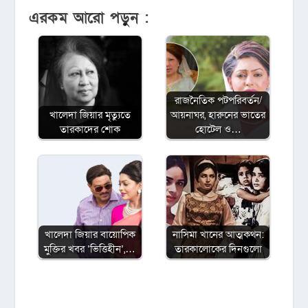
এরকম আরো পড়ুন :
রাজনৈতিক পটপরিবর্তন/
খালেদা জিয়ার মৃত্যুতে
আয়নাঘর, হারুনের ভাতের
তারকাদের শোক
হোটেল ও…
খালেদা জিয়ার বায়োপিক
নাসিমা খানের আত্মকথন:
মুক্তির খবর ‘ভিত্তিহীন’,…
তারকালোকের দিনগুলো