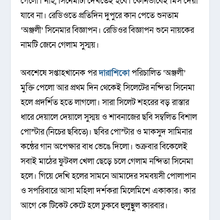
গেলো। নাহ, সিনেমাটা দেখতেই হবে। কোনভাবেই মিস দেয়া
যাবে না। রেডিওতে প্রতিদিন দুপুরে কান পেতে শুনতাম
‘অঞ্জলী’ সিনেমার বিজ্ঞাপন। রেডিওর বিজ্ঞাপন শুনে নায়কের
নামটি জেনে গেলাম সুস্ময়।
অবশেষে সপ্তাহখানেক পর
দারাশিকো
পরিচালিত ‘অঞ্জলী’
মুক্তি পেলো আর প্রথম দিন থেকেই সিলেটের নন্দিতা সিনেমা
হলে প্রদর্শিত হতে লাগলো। সারা সিলেট শহরের বড় রাস্তার
ধারে দেয়ালে দেয়ালে সুস্ময় ও শাবনাজের ছবি সম্বলিত বিশাল
পোস্টার (নিচের ছবিতে)। ছবির পোস্টার ও মাকসুদ সামিনার
কন্ঠের গান অপেক্ষার বাধ ভেঙে দিলো। শুক্রবার বিকেলেই
সবাই মাঠের ফুটবল খেলা ছেড়ে চলে গেলাম নন্দিতা সিনেমা
হলে। গিয়ে দেখি হলের সামনে আমাদের সমবয়সী পোলাপান
ও সপরিবারে আসা মহিলা দর্শকরা মিলেমিশে একাকার। কার
আগে কে টিকেট কেটে হলে ঢুকবে হুলুস্থুল কারবার।