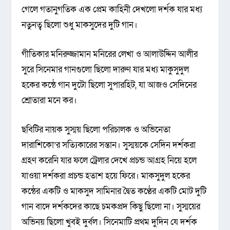
গেলে গতানুগতিক এক প্রেম কাহিনী দেখলো দর্শক যার মধ্য
নতুনত্ব ছিলো শুধু মাকসুদের দুটি গান।
গীতিকার মনিরুজ্জামান মনিরের লেখা ও আলাউদ্দিন আলীর
সুরে সিনেমার গানগুলো ছিলো দারুণ যার মধ্য মাকুসুদুল
হকের কন্ঠে গান দুটো ছিলো সুপারহিট, যা আজও সেদিনের
শ্রোতারা মনে কর।
ছবিটির নায়ক সুস্ময় ছিলো পরিচালক ও অভিনেতা
দারাশিকো’র সত্যিকারের সন্তান। সুস্ময়কে সেদিন দর্শকরা
গ্রহণ করেনি যার ফলে ট্রেলার দেখে প্রচন্ড আগ্রহ নিয়ে হলে
যাওয়া দর্শকরা প্রচন্ড হতাশ হয়ে ফিরে। মাকসুদুল হকের
কন্ঠের একটি ও মাকসুদ সামিনার দ্বৈত কণ্ঠের একটি মোট দুটি
গান বাদে দর্শকদের কাছে চমকপ্রদ কিছু ছিলো না। সুস্ময়ের
অভিনয় ছিলো খুবই দুর্বল। সিনেমাটি প্রথম দুদিন যে দর্শক