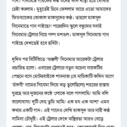
গান। গানটিতে গায়কের কণ্ঠ শুনেই কান খাড়া হয়ে বোঝার
চেষ্টা করলাম। মুহূর্তেই চিনে ফেললাম আরে এতো আমাদের
ফিডব্যাকের ভোকাল মাকসুদের কণ্ঠ। তাহলে মাকসুদ
সিনেমাতে গান গাইছে!! পরেরদিন স্কুলে বন্ধুদের সবাই
সিনেমার ট্রেলার নিয়ে গল্প মশগুল। মাকসুদ সিনেমায় গান
গাইছে দেখতেই হবে ছবিটা।
দুদিন পর বিটিভিতে ‘অঞ্জলী’ সিনেমার আরেকটা ট্রেলার
প্রচারিত হলো। এবারের ট্রেলারে নতুন অচেনা নায়কটির
পেছনে বসে মোটরবাইকে শাবনাজ (যে নায়িকাটি কদিন আগে
‘চাঁদনী’ নামের সিনেমা দিয়ে ঝড় তুলেছিলো) শহরের রাস্তায়
ঘুরছে আর দুজনের কন্ঠে ‘লোকে বলে পাগলামি/ আমি বলি
ভালোবাসা/ দুটি দেহ তুমি আমি/ এক মন এক আশা’ এমন
কথার একটি গান। এই গানেও দেখি মাকসুদ আর নারী কণ্ঠ
সামিনা চৌধুরী। এই ট্রেলার দেখে অস্থিরতা আরও বেড়ে