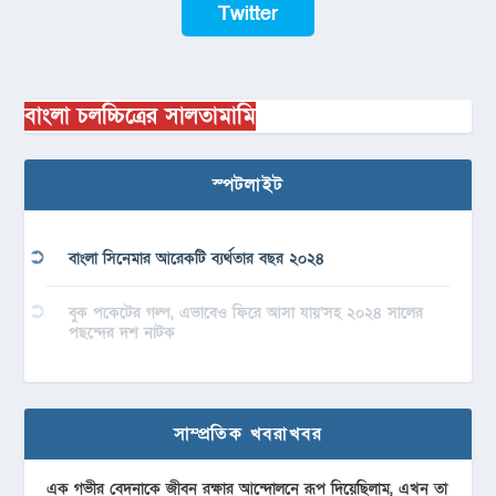
Twitter
বাংলা চলচ্চিত্রের সালতামামি
স্পটলাইট
বাংলা সিনেমার আরেকটি ব্যর্থতার বছর ২০২৪
বুক পকেটের গল্প, এভাবেও ফিরে আসা যায়’সহ ২০২৪ সালের
পছন্দের দশ নাটক
সাম্প্রতিক খবরাখবর
এক গভীর বেদনাকে জীবন রক্ষার আন্দোলনে রূপ দিয়েছিলাম, এখন তা