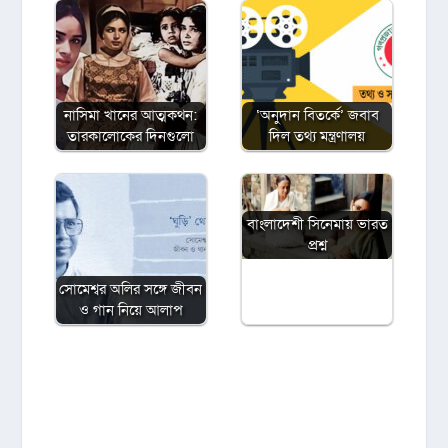
নাসিমা খানের আত্মকথন:
‘অনুদান বিতর্কে’ জবাব
তারকালোকের দিনগুলো
দিল তথ্য মন্ত্রণালয়
বাংলাদেশী সিনেমায় ভারত
প্রশ্ন
সোমেশ্বর অলির সঙ্গে জীবন
ও গান নিয়ে আলাপ