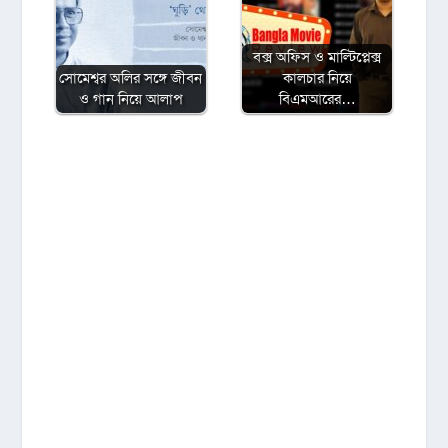
বক্স অফিস ও মাল্টিপ্লেক্স
সোমেশ্বর অলির সঙ্গে জীবন
কালচার নিয়ে
ও গান নিয়ে আলাপ
বিএমআরের…