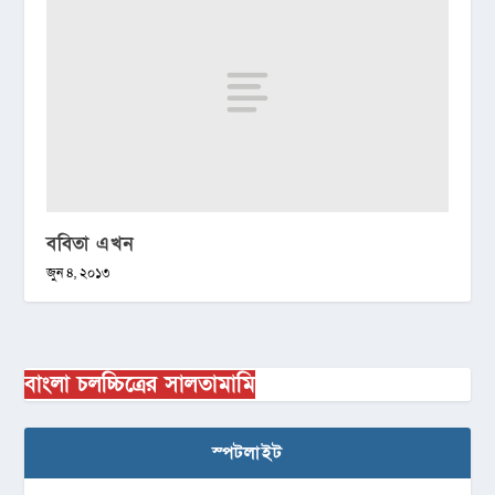
ববিতা এখন
জুন ৪, ২০১৩
বাংলা চলচ্চিত্রের সালতামামি
স্পটলাইট