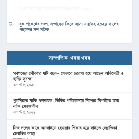
বাংলা সিনেমার আরেকটি ব্যর্থতার বছর ২০২৪
বুক পকেটের গল্প, এভাবেও ফিরে আসা যায়’সহ ২০২৪ সালের
পছন্দের দশ নাটক
সাম্প্রতিক খবরাখবর
‘কাগজের নৌকা’র ষাট বছর— যেভাবে প্রেরণা হয়ে আছেন অভিনেত্রী ও
ব্যক্তি সুচন্দা
আগস্ট ৫, ২০২৬
পুলসিরাত নাকি খলনায়ক: ভিকির পরিচালনায় নিশোর বিপরীতে তমা
নাকি মেহজাবীন
আগস্ট ৫, ২০২৬
নিজ দলের কাছে অনলাইনে হেনস্তার শিকার হয়ে লাইভে জ্যোতিকা
জ্যোতির কান্না