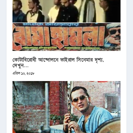
কোটাবিরোধী আন্দোলনে ভাইরাল সিনেমার দৃশ্য,
দেখুন…
এপ্রিল ১০, ২০১৮