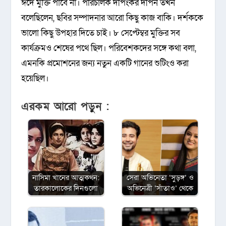
ঈদে মুক্তি পাবে না। পরিচালক দীপংকর দীপন তখন
বলেছিলেন, ছবির সম্পাদনার আরো কিছু কাজ বাকি। দর্শককে
ভালো কিছু উপহার দিতে চাই। ৮ সেপ্টেম্বর মুক্তির সব
কার্যক্রমও শেষের পথে ছিল। পরিবেশকদের সঙ্গে কথা বলা,
এমনকি প্রমোশনের জন্য নতুন একটি গানের শুটিংও করা
হয়েছিল।
এরকম আরো পড়ুন :
নাসিমা খানের আত্মকথন:
সেরা অভিনেতা ‘সুড়ঙ্গ’ ও
তারকালোকের দিনগুলো
অভিনেত্রী ‘সাঁতাও’ থেকে