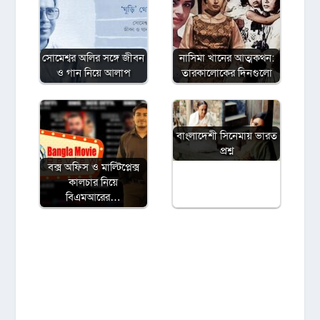
সোমেশ্বর অলির সঙ্গে জীবন
নাসিমা খানের আত্মকথন:
ও গান নিয়ে আলাপ
তারকালোকের দিনগুলো
বাংলাদেশী সিনেমায় ভারত
প্রশ্ন
বক্স অফিস ও মাল্টিপ্লেক্স
কালচার নিয়ে
বিএমআরের…