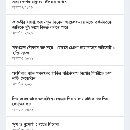
সারা দেশের মানুষের: ইলিয়াস কাঞ্চন
আগস্ট ৭, ২০২৬
ফারুকীর ধারণা, তার নতুন সিনেমা ‘ব্যাচেলর’-এর মতো তর্ক-বিতর্কে
জাতিকে দুই ভাগে বিভক্ত করতে পারে
আগস্ট ৭, ২০২৬
‘কাগজের নৌকা’র ষাট বছর— যেভাবে প্রেরণা হয়ে আছেন অভিনেত্রী ও
ব্যক্তি সুচন্দা
আগস্ট ৫, ২০২৬
পুলসিরাত নাকি খলনায়ক: ভিকির পরিচালনায় নিশোর বিপরীতে তমা
নাকি মেহজাবীন
আগস্ট ৫, ২০২৬
নিজ দলের কাছে অনলাইনে হেনস্তার শিকার হয়ে লাইভে জ্যোতিকা
জ্যোতির কান্না
আগস্ট ৪, ২০২৬
‘মুখ ও মু্খোশ’ : স্বপ্নের সিনেমা
আগস্ট ৩, ২০২৬