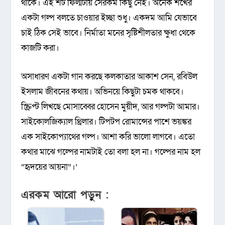
থাকে। এই শর্ট ফিল্মটায় সেরকম কিছু নেই। অনেক শখের
একটা গল্প বলতে চাওয়ার ইচ্ছা শুধু। একদম আমি যেভাবে
চাই ঠিক সেই ভাবে। নির্মাতা মনের সৃষ্টিশীলতার ক্ষুধা থেকে
কাজটি করা।
অসাধারণ একটা গান করছে কলকাতার আকাশ সেন, রবিউল
ইসলাম জীবনের কথায়। অভিনয়ে কিছুটা চমক থাকবে।
স্ক্রিপ্ট লিখছে মোসাব্বের হোসেন মুয়ীদ, আর গল্পটা আমার।
সাইকোলজিক্যাল থ্রিলার। টিপটপ রোমান্সের পাশে ভয়ঙ্কর
এক সাইকোপ্যাথের গল্প। আশা করি ভালো লাগবে। এতো
কথার মাঝে গল্পের নামটাই তো বলা হল না। গল্পের নাম হল
“হৃদয়ের আয়না”।’
এরকম আরো পড়ুন :