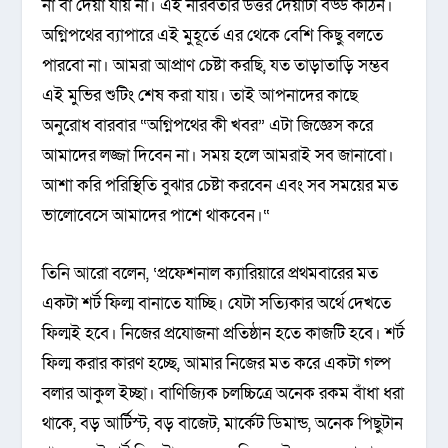
না বা দেয়া যায় না। এই নীরবতার উত্তর দেয়াটা বড্ড কঠিন।
অগ্নিপথের ব্যাপারে এই মুহূর্তে এর থেকে বেশি কিছু বলতে
পারবো না। আমরা আপ্রাণ চেষ্টা করছি, যত তাড়াতাড়ি সম্ভব
এই মুভির শুটিং শেষ করা যায়। তাই আপনাদের কাছে
অনুরোধ বারবার “অগ্নিপথের কী খবর” এটা জিজ্ঞেস করে
আমাদের লজ্জা দিবেন না। সময় হলে আমরাই সব জানাবো।
আশা করি পরিস্থিতি বুঝার চেষ্টা করবেন এবং সব সময়ের মত
ভালোবেসে আমাদের পাশে থাকবেন।“
তিনি আরো বলেন, ‘প্রফেশনাল ক্যারিয়ারে প্রথমবারের মত
একটা শর্ট ফিল্ম বানাতে যাচ্ছি। যেটা সত্যিকার অর্থে দেখতে
ফিল্মই হবে। নিজের প্রযোজনা প্রতিষ্ঠান হতে কাজটি হবে। শর্ট
ফিল্ম করার কারণ হচ্ছে, আমার নিজের মত করে একটা গল্প
বলার আকুল ইচ্ছা। বাণিজ্যিক চলচ্চিত্রে অনেক রকম বাঁধা ধরা
থাকে, বড় আর্টিস্ট, বড় বাজেট, মার্কেট ডিমান্ড, অনেক পিছুটান