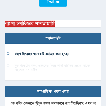
Twitter
বাংলা চলচ্চিত্রের সালতামামি
স্পটলাইট
বাংলা সিনেমার আরেকটি ব্যর্থতার বছর ২০২৪
বুক পকেটের গল্প, এভাবেও ফিরে আসা যায়’সহ ২০২৪ সালের
পছন্দের দশ নাটক
সাম্প্রতিক খবরাখবর
এক গভীর বেদনাকে জীবন রক্ষার আন্দোলনে রূপ দিয়েছিলাম, এখন তা