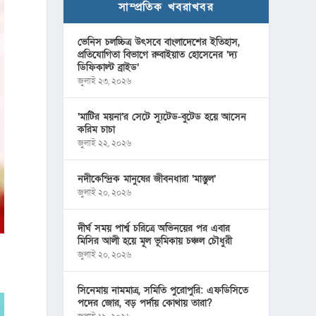
সাম্প্রতিক খবরাখবর
ভেনিস চলচ্চিত্র উৎসবে বাংলাদেশের ইতিহাস,
প্রতিযোগিতা বিভাগে রুবাইয়াত হোসেনের ‘দ্য
ডিফিকাল্ট ব্রাইড’
জুলাই ২৩, ২০২৬
‘মাটির ময়না’র সেটে স্যুটেড-বুটেড হয়ে আসেন
করিম চাচা
জুলাই ২২, ২০২৬
নদীকেন্দ্রিক মানুষের জীবনধারা ‘মাস্তুল’
জুলাই ২০, ২০২৬
দীর্ঘ সময় পার্শ্ব চরিত্রে অভিনয়ের পর এবার
মিসির আলী হয়ে মূল ভূমিকায় চঞ্চল চৌধুরী
জুলাই ২০, ২০২৬
সিনেমায় নামমাত্র, সমিতি পুরোপুরি: এফডিসিতে
পদের জোর, বড় পর্দায় কোথায় তারা?