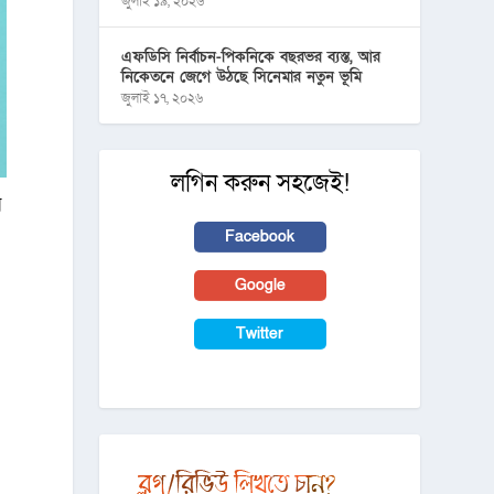
জুলাই ১৯, ২০২৬
এফডিসি নির্বাচন-পিকনিকে বছরভর ব্যস্ত, আর
নিকেতনে জেগে উঠছে সিনেমার নতুন ভূমি
জুলাই ১৭, ২০২৬
লগিন করুন সহজেই!
র
Facebook
Google
Twitter