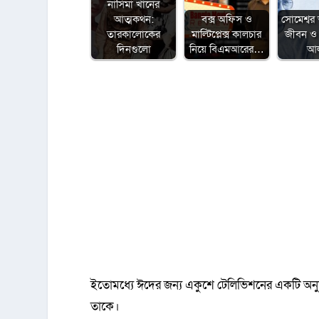
নাসিমা খানের
আত্মকথন:
বক্স অফিস ও
সোমেশ্বর 
তারকালোকের
মাল্টিপ্লেক্স কালচার
জীবন ও 
দিনগুলো
নিয়ে বিএমআরের…
আ
ইতোমধ্যে ঈদের জন্য একুশে টেলিভিশনের একটি অনুষ্
তাকে।