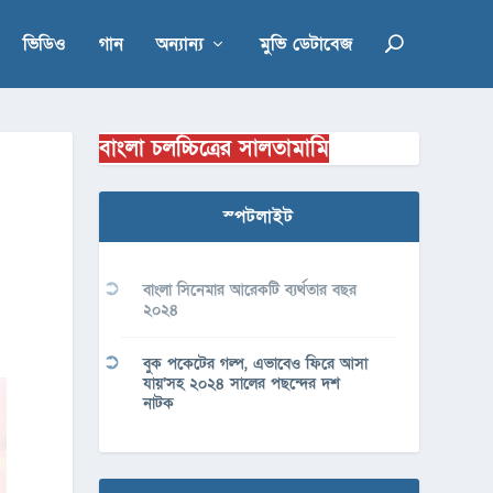
ভিডিও
গান
অন্যান্য
মুভি ডেটাবেজ
বাংলা চলচ্চিত্রের সালতামামি
স্পটলাইট
বাংলা সিনেমার আরেকটি ব্যর্থতার বছর
২০২৪
বুক পকেটের গল্প, এভাবেও ফিরে আসা
যায়’সহ ২০২৪ সালের পছন্দের দশ
নাটক