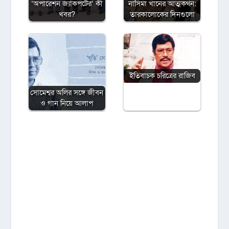
‘অপারেশন জ্যাকপটের’ কী
নাসিমা খানের আত্মকথন:
খবর?
তারকালোকের দিনগুলো
ইতিবাচক চরিত্রের রাজিব
সোমেশ্বর অলির সঙ্গে জীবন
ও গান নিয়ে আলাপ