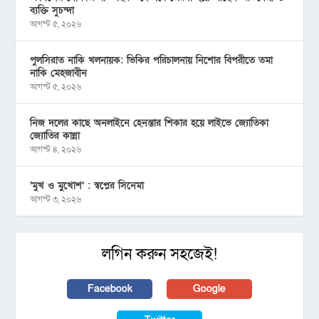
ব্যক্তি সুচন্দা
আগস্ট ৫, ২০২৬
পুলসিরাত নাকি খলনায়ক: ভিকির পরিচালনায় নিশোর বিপরীতে তমা
নাকি মেহজাবীন
আগস্ট ৫, ২০২৬
নিজ দলের কাছে অনলাইনে হেনস্তার শিকার হয়ে লাইভে জ্যোতিকা
জ্যোতির কান্না
আগস্ট ৪, ২০২৬
‘মুখ ও মু্খোশ’ : স্বপ্নের সিনেমা
আগস্ট ৩, ২০২৬
লগিন করুন সহজেই!
Facebook
Google