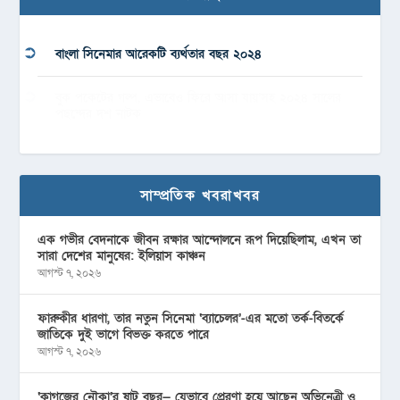
বাংলা সিনেমার আরেকটি ব্যর্থতার বছর ২০২৪
বুক পকেটের গল্প, এভাবেও ফিরে আসা যায়’সহ ২০২৪ সালের
পছন্দের দশ নাটক
সাম্প্রতিক খবরাখবর
এক গভীর বেদনাকে জীবন রক্ষার আন্দোলনে রূপ দিয়েছিলাম, এখন তা
সারা দেশের মানুষের: ইলিয়াস কাঞ্চন
আগস্ট ৭, ২০২৬
ফারুকীর ধারণা, তার নতুন সিনেমা ‘ব্যাচেলর’-এর মতো তর্ক-বিতর্কে
জাতিকে দুই ভাগে বিভক্ত করতে পারে
আগস্ট ৭, ২০২৬
‘কাগজের নৌকা’র ষাট বছর— যেভাবে প্রেরণা হয়ে আছেন অভিনেত্রী ও