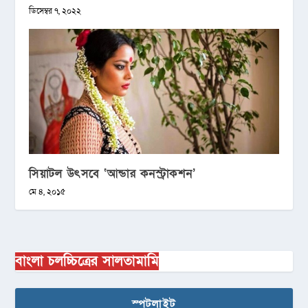
ডিসেম্বর ৭, ২০২২
সিয়াটল উৎসবে ‘আন্ডার কনস্ট্রাকশন’
মে ৪, ২০১৫
বাংলা চলচ্চিত্রের সালতামামি
স্পটলাইট