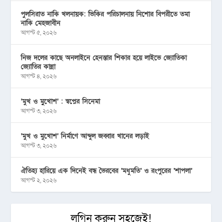
পুলসিরাত নাকি খলনায়ক: ভিকির পরিচালনায় নিশোর বিপরীতে তমা
নাকি মেহজাবীন
আগস্ট ৫, ২০২৬
নিজ দলের কাছে অনলাইনে হেনস্তার শিকার হয়ে লাইভে জ্যোতিকা
জ্যোতির কান্না
আগস্ট ৪, ২০২৬
‘মুখ ও মু্খোশ’ : স্বপ্নের সিনেমা
আগস্ট ৩, ২০২৬
‘মুখ ও মুখোশ’ নির্মাণে আব্দুল জব্বার খানের লড়াই
আগস্ট ৩, ২০২৬
ঐতিহ্য হারিয়ে এক দিনেই বন্ধ ভৈরবের ‘মধুমতি’ ও রংপুরের ‘শাপলা’
আগস্ট ২, ২০২৬
লগিন করুন সহজেই!