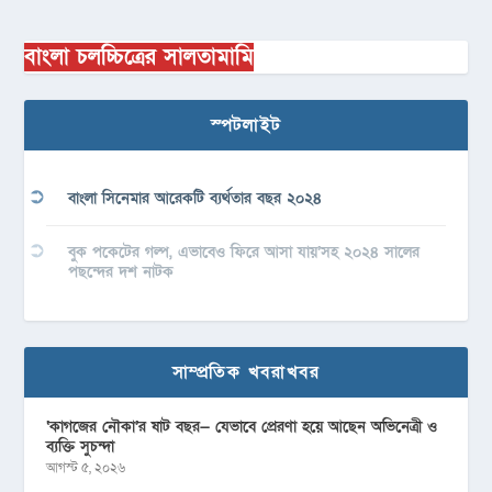
বাংলা চলচ্চিত্রের সালতামামি
স্পটলাইট
বাংলা সিনেমার আরেকটি ব্যর্থতার বছর ২০২৪
বুক পকেটের গল্প, এভাবেও ফিরে আসা যায়’সহ ২০২৪ সালের
পছন্দের দশ নাটক
সাম্প্রতিক খবরাখবর
‘কাগজের নৌকা’র ষাট বছর— যেভাবে প্রেরণা হয়ে আছেন অভিনেত্রী ও
ব্যক্তি সুচন্দা
আগস্ট ৫, ২০২৬