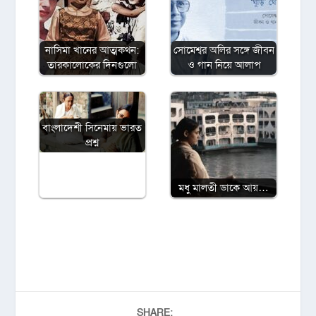
নাসিমা খানের আত্মকথন:
সোমেশ্বর অলির সঙ্গে জীবন
তারকালোকের দিনগুলো
ও গান নিয়ে আলাপ
বাংলাদেশী সিনেমায় ভারত
প্রশ্ন
মধু মালতী ডাকে আয়…
SHARE: