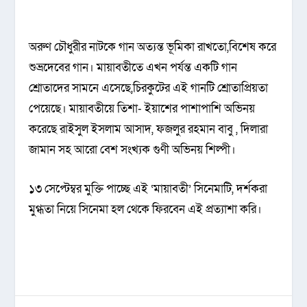
অরুণ চৌধুরীর নাটকে গান অত্যন্ত ভূমিকা রাখতো,বিশেষ করে
শুভ্রদেবের গান। মায়াবতীতে এখন পর্যন্ত একটি গান
শ্রোতাদের সামনে এসেছে,চিরকুটের এই গানটি শ্রোতাপ্রিয়তা
পেয়েছে। মায়াবতীয়ে তিশা- ইয়াশের পাশাপাশি অভিনয়
করেছে রাইসুল ইসলাম আসাদ, ফজলুর রহমান বাবু , দিলারা
জামান সহ আরো বেশ সংখ্যক গুণী অভিনয় শিল্পী।
১৩ সেপ্টেম্বর মুক্তি পাচ্ছে এই ‘মায়াবতী’ সিনেমাটি, দর্শকরা
মুগ্ধতা নিয়ে সিনেমা হল থেকে ফিরবেন এই প্রত্যাশা করি।