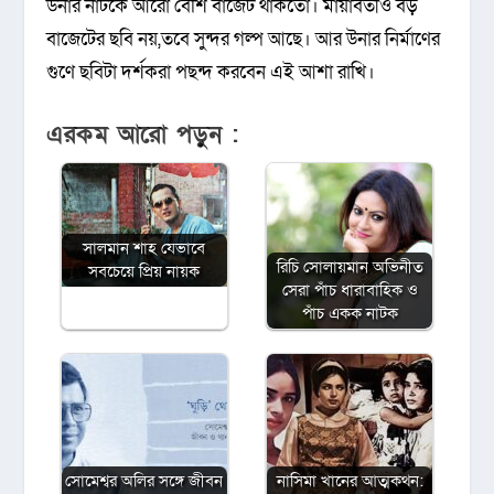
উনার নাটকে আরো বেশি বাজেট থাকতো। মায়াবতীও বড়
বাজেটের ছবি নয়,তবে সুন্দর গল্প আছে। আর উনার নির্মাণের
গুণে ছবিটা দর্শকরা পছন্দ করবেন এই আশা রাখি।
এরকম আরো পড়ুন :
সালমান শাহ যেভাবে
রিচি সোলায়মান অভিনীত
সবচেয়ে প্রিয় নায়ক
সেরা পাঁচ ধারাবাহিক ও
পাঁচ একক নাটক
সোমেশ্বর অলির সঙ্গে জীবন
নাসিমা খানের আত্মকথন: