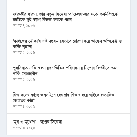
ফারুকীর ধারণা, তার নতুন সিনেমা ‘ব্যাচেলর’-এর মতো তর্ক-বিতর্কে
জাতিকে দুই ভাগে বিভক্ত করতে পারে
আগস্ট ৭, ২০২৬
‘কাগজের নৌকা’র ষাট বছর— যেভাবে প্রেরণা হয়ে আছেন অভিনেত্রী ও
ব্যক্তি সুচন্দা
আগস্ট ৫, ২০২৬
পুলসিরাত নাকি খলনায়ক: ভিকির পরিচালনায় নিশোর বিপরীতে তমা
নাকি মেহজাবীন
আগস্ট ৫, ২০২৬
নিজ দলের কাছে অনলাইনে হেনস্তার শিকার হয়ে লাইভে জ্যোতিকা
জ্যোতির কান্না
আগস্ট ৪, ২০২৬
‘মুখ ও মু্খোশ’ : স্বপ্নের সিনেমা
আগস্ট ৩, ২০২৬