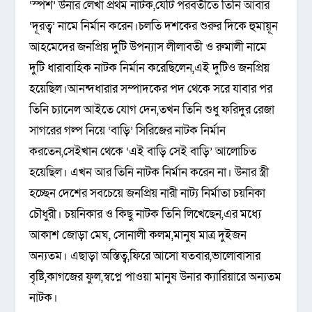
‘স্পর্শ’ উনার লেখা প্রথম নাটক,যেটি পরবর্তীতে তিনি আবার
‘দূরত্ব’ নামে নির্মান করেন।চলতি দশকের শুরুর দিকে হুমায়ূন
আহমেদের জনপ্রিয় দুটি উপন্যাস লীলাবতী ও রুমালী নামে
দুটি ধারাবাহিক নাটক নির্মান করেছিলেন,এই দুটিও জনপ্রিয়
হয়েছিল।আনন্দধারার সম্পাদকের পদ থেকে সরে যাবার পর
তিনি চ্যানেল আইতে যোগ দেন,তখন তিনি শুধু ফরিদুর রেজা
সাগরের গল্প নিয়ে ‘বাড়ি’ সিরিজের নাটক নির্মান
করতেন,সেইখান থেকে ‘এই বাড়ি সেই বাড়ি’ আলোচিত
হয়েছিল। এখন আর তিনি নাটক নির্মান করেন না। উনার স্ত্রী
হচ্ছেন দেশের সবচেয়ে জনপ্রিয় নারী নাট্য নির্মাতা চয়নিকা
চৌধুরী। চয়নিকার ও কিছু নাটক তিনি লিখেছেন,এর মধ্যে
আকাশ জোড়া মেঘ, সোনালী কলম,মানুষ মাত্র দুইজন
অন্যতম। এছাড়া অস্তিত্ব,ফিরে আসো যতবার,ভালোবাসার
বৃষ্টি,কাগজের ফুল,স্বপ্নে পাওয়া মানুষ উনার ক্যারিয়ারে অন্যতম
নাটক।