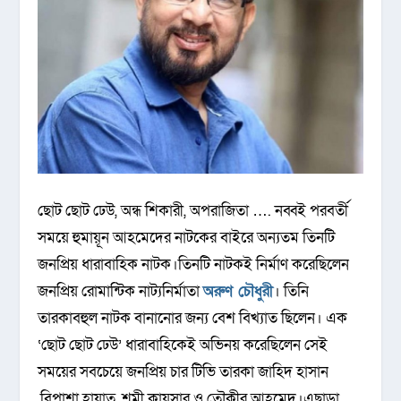
ছোট ছোট ঢেউ, অন্ধ শিকারী, অপরাজিতা …. নব্বই পরবর্তী
সময়ে হুমায়ূন আহমেদের নাটকের বাইরে অন্যতম তিনটি
জনপ্রিয় ধারাবাহিক নাটক।তিনটি নাটকই নির্মাণ করেছিলেন
জনপ্রিয় রোমান্টিক নাট্যনির্মাতা
অরুণ চৌধুরী
। তিনি
তারকাবহুল নাটক বানানোর জন্য বেশ বিখ্যাত ছিলেন। এক
‘ছোট ছোট ঢেউ’ ধারাবাহিকেই অভিনয় করেছিলেন সেই
সময়ের সবচেয়ে জনপ্রিয় চার টিভি তারকা জাহিদ হাসান
,বিপাশা হায়াত, শমী কায়সার ও তৌকীর আহমেদ।এছাড়া