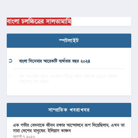
বাংলা চলচ্চিত্রের সালতামামি
স্পটলাইট
বাংলা সিনেমার আরেকটি ব্যর্থতার বছর ২০২৪
বুক পকেটের গল্প, এভাবেও ফিরে আসা যায়’সহ ২০২৪ সালের
পছন্দের দশ নাটক
সাম্প্রতিক খবরাখবর
এক গভীর বেদনাকে জীবন রক্ষার আন্দোলনে রূপ দিয়েছিলাম, এখন তা
সারা দেশের মানুষের: ইলিয়াস কাঞ্চন
আগস্ট ৭, ২০২৬