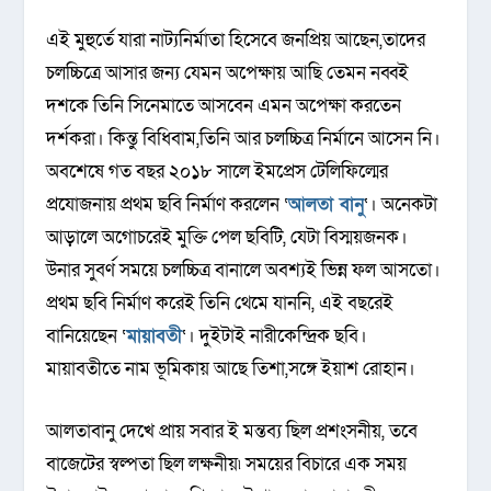
এই মুহুর্তে যারা নাট্যনির্মাতা হিসেবে জনপ্রিয় আছেন,তাদের
চলচ্চিত্রে আসার জন্য যেমন অপেক্ষায় আছি তেমন নব্বই
দশকে তিনি সিনেমাতে আসবেন এমন অপেক্ষা করতেন
দর্শকরা। কিন্তু বিধিবাম,তিনি আর চলচ্চিত্র নির্মানে আসেন নি।
অবশেষে গত বছর ২০১৮ সালে ইমপ্রেস টেলিফিল্মের
প্রযোজনায় প্রথম ছবি নির্মাণ করলেন ‘
আলতা বানু
‘। অনেকটা
আড়ালে অগোচরেই মুক্তি পেল ছবিটি, যেটা বিস্ময়জনক।
উনার সুবর্ণ সময়ে চলচ্চিত্র বানালে অবশ্যই ভিন্ন ফল আসতো।
প্রথম ছবি নির্মাণ করেই তিনি থেমে যাননি, এই বছরেই
বানিয়েছেন ‘
মায়াবতী
‘। দুইটাই নারীকেন্দ্রিক ছবি।
মায়াবতীতে নাম ভূমিকায় আছে তিশা,সঙ্গে ইয়াশ রোহান।
আলতাবানু দেখে প্রায় সবার ই মন্তব্য ছিল প্রশংসনীয়, তবে
বাজেটের স্বল্পতা ছিল লক্ষনীয়৷ সময়ের বিচারে এক সময়