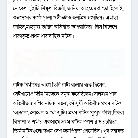
নোবেল, সুইটি, শিমুল, বিজরী, তানিয়া আহমেদরা তো ছিলোই,
শুভ্রদেবের কন্ঠে সূচনা সঙ্গীতটাও জনপ্রিয় হয়ে
ছিল। এছাড়া
জাহিদ,মাহফুজ তারিন অভিনীত ‘অপরাজিতা’ ছিল বিদেশে
ধারণকৃত প্রথম ধারাবাহিক নাটক।
নাটক নির্মানের আগে তিনি নাট্য রচনায় ব্যস্ত ছিলেন,
সেইখানেও তিনি নিজেকে সমৃদ্ধ করেছিলেন।সালমান শাহ
অভিনীত জনপ্রিয় নাটক ‘নয়ন’, মৌসুমী অভিনীত প্রথম নাটক
‘আড়াল’, নোবেল ও মৌ জুটির প্রথম নাটক ‘কুসুম কাঁটা’,কিংবা
বিপাশা ও শমীর একসাথে প্রথম নাটক ‘স্পর্শ’র ও রচয়িতা
তিনি,নাটকগুলো তখন বেশ জনপ্রিয়তা পেয়েছিল। খুব সম্ভবত