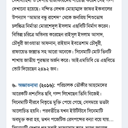
সেনাবাহিনী ও দেশীয় রাজাকারদের শায়েস্তা করেন সেই গল্প
দেখানো হয়েছে। নন্দিত লেখক মোহাম্মাদ জাফর ইকবালের
উপন্যাস “আমার বন্ধু রাশেদ” থেকে জনপ্রিয় শিশুতোষ
চলচ্চিত্র নির্মাতা মোরশেদুল ইসলাম এছবিটি নির্মাণ করেন।
বিভিন্ন চরিত্রে অভিনয় করেছেন রাইসুল ইসলাম আসাদ,
চৌধুরী জাওয়াতা আফনান, রাইয়ান ইবতেশাম চৌধুরী,
রাফায়েত জান্নাত সহ আরো অনেকে। সিনেমাটি মোট তিনটি
শাখায় জাতীয় পুরস্কার অর্জন করে। আইএমডিবি তে এছবিতে
ভোট দিয়েছেন ২৪৯২ জন।
৬.
অজ্ঞাতনামা
(২০১৬):
পরিচালক তৌকীর আহমেদের
আরেকটি প্রশংসিত ছবি, গল্প লিখেছেন তিনি নিজেই।
সিনেমাটি নীরবে নিভৃতে মুক্তি পেয়ে গেছে, সেসময়ে ততটা
আলোচিত হয়নি। পরবর্তীতে যখন ইউটিউবে সিনেমাটি
অবমুক্ত করা হয়, তখন পজেটিভ রেসপন্সের বন্যা বয়ে যায়…