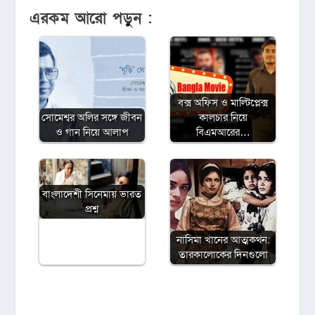
এরকম আরো পড়ুন :
বক্স অফিস ও মাল্টিপ্লেক্স
সোমেশ্বর অলির সঙ্গে জীবন
কালচার নিয়ে
ও গান নিয়ে আলাপ
বিএমআরের…
বাংলাদেশী সিনেমায় ভারত
প্রশ্ন
নাসিমা খানের আত্মকথন:
তারকালোকের দিনগুলো