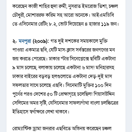
করেছেন কাজী শাহির হুদা রুমী, নুসরাত ইমরোজ তিশা, চঞ্চল
চৌধুরৗ, মোশাররফ করিম সহ আরো অনেকে। আইএমডিবি
তে এসিনেমার রেটিং ৮.২, ভোট দিয়েছেন ৪ হাজার ১১৯ জন।
২.
মনপুরা
(২০০৯):
গত দুই দশকের সময়কালে মুক্তি
পাওয়া একমাত্র ছবি, যেটি মাস-ক্লাস সর্বস্তরের জনগণের মন
জয় করতে পেরেছে। ঢাকার স্টার সিনেপ্লেক্সে ছবিটি একটানা
৯ মাস চলেছে, বলাকায় চলেছে একটানা ৬ মাস! মনিহারসহ
ঢাকার বাইরের বড়বড় হলগুলোতে একটানা দেড়-দুই মাস
সফলতার সাথে চলেছে এছবি। সিনেমাটি মুক্তির ১০০ দিন
পুর্ণের পরও দেশের ৫০ টি প্রেক্ষাগৃহে চলেছিল! গিয়াসউদ্দিন
সেলিমের অমর সৃষ্টি, যেসিনেমার সাফল্যগাঁথা বাংলা চলচ্চিত্রের
ইতিহাসে স্বর্ণাক্ষরে লেখা থাকবে।
রোম্যান্টিক ড্রামা জনরার এছবিতে অভিনয় করেছেন চঞ্চল