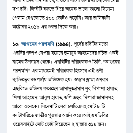
আসা মানেই এই নয় যে, এগুলো বাংলা ছবির ইতিহাসের সেরা
দশ ছবি। লিস্টটি করতে গিয়ে অনেক ভালো ভালো সিনেমা
পেলাম যেগুলোতে ৫০০ ভোটও পড়েনি। আর তালিকাটা
অক্টোবর ২০১৯ এর শুরুর দিকে করা।
১০.
আগুনের পরশমণি
(১৯৯৪):
পূর্বের ছবিটির মতো
এছবির গল্পও নেওয়া হয়েছে হুমায়ুন আহমেদের রচিত একই
নামের উপন্যাস থেকে। এছবিটির পরিচালকও তিনি, “আগুনের
পরশমণি” এর মাধ্যমেই পরিচালক হিসেবে এই গুণী
ব্যক্তিত্বের বড়পর্দায় অভিষেক হয়। ওয়্যার ড্রামা জনরার
এছবিতে অভিনয় করেছেন আসাদুজ্জামান নূর, বিপাশা হায়াত,
শিলা আহমেদ, আবুল হায়াত, ডলি জহুর, দিলারা জামানসহ
আরো অনেকে। সিনেমাটি সেরা চলচ্চিত্রসহ মোট ৮ টি
ক্যাটাগরিতে জাতীয় পুরস্কার অর্জন করে।আইএমডিবির
ওয়েবসাইটে মোট ভোট দিয়েছেন ২ হাজার ৩১৯ জন।