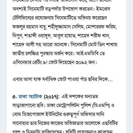
সিনেমাটি দেখার পর সবাই আফসোস করে, আগে জানলে
অবশ্যই সিনেমাটি বড়পর্দায় উপভোগ করতেন। ইমপ্রেস
টেলিফিল্মের প্রযোজনায় সিনেমাটিতে অভিনয় করেছেন
ফজলুর রহমান বাবু, শহীদুজ্জামান সেলিম, মোশাররফ করিম,
নিপুণ, শতাব্দী ওয়াদুদ, আবুল হায়াত, শাহেদ শরীফ খান,
শাহেদ আলী সহ আরো অনেকে। সিনেমাটি মোট তিন শাখায়
জাতীয় চলচ্চিত্র পুরস্কার অর্জন করে। আইএমডিবি তে
এসিনেমার রেটিং ৯! ভোট দিয়েছেন ৩০৯২ জন।
এবার আসা যাক সর্বাধিক ভোট পাওয়া পাঁচ ছবির দিকে…
৫.
ঢাকা অ্যাটাক
(২০১৭):
এই দশকের অন্যতম
সাড়াজাগানো ছবি। ঢাকা মেট্রোপলিটন পুলিশ (ডিএমপি) ও
বোম ডিজপোজাল ইউনিটের গুরুত্বপূর্ণ অফিসার সানি
সানোয়ার তার নিজের কাজের অভিজ্ঞতার আলোকে এছবিটির
গল্প ও চিত্রনাট্য সাজিয়েছেন। ছবিটি প্রযোজনাও করেছেন