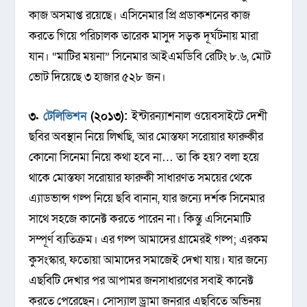
কাজ অসমাপ্ত রয়েছে। এসিনেমার প্রি প্রডাকশনের কাজ
করতে গিয়ে পরিচালক তারেক মাসুদ সড়ক দূর্ঘটনায় মারা
যান। “মাটির ময়না” সিনেমার আইএমডিবি রেটিং ৮.৬, মোট
ভোট দিয়েছে ৩ হাজার ৫২৮ জন।
৩.
টেলিভিশন
(২০১৩):
ইন্টারন্যাশনাল ওয়েবসাইটে দেশী
ছবির অবস্থান নিয়ে লিখছি, আর মোস্তফা সরোয়ার ফারুকীর
কোনো সিনেমা নিয়ে কথা হবে না… তা কি হয়? বলা হয়ে
থাকে মোস্তফা সরোয়ার ফারুকী সাধারণত সময়ের থেকে
এ্যাডভান্স গল্প নিয়ে ছবি বানান, যার জন্যে দর্শক সিনেমার
সাথে সহজে কানেক্ট করতে পারেন না। কিন্তু এসিনেমাটি
সম্পূর্ণ ব্যতিক্রম। এর গল্প আমাদের গ্রামেরই গল্প; এরকম
কুসংস্কার, ফতোয়া আমাদের সমাজেই দেখা যায়। যার জন্যে
এছবিটি দেখার পর আপামর জনসাধারণের সবাই কানেক্ট
করতে পেরেছেন। সোস্যাল ড্রামা জনরার এছবিতে অভিনয়