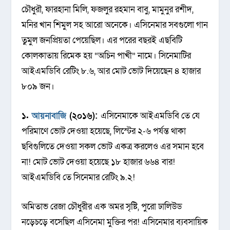
চৌধুরৗ, ফারহানা মিলি, ফজলুর রহমান বাবু, মামুনুর রশীদ,
মনির খান শিমুল সহ আরো অনেকে। এসিনেমার সবগুলো গান
তুমুল জনপ্রিয়তা পেয়েছিল। এর পরের বছরই এছবিটি
কোলকাতায় রিমেক হয় “অচিন পাখী” নামে। সিনেমাটির
আইএমডিবি রেটিং ৮.৬, আর মোট ভোট দিয়েছেন ৪ হাজার
৮০৯ জন।
১.
আয়নাবাজি
(২০১৬):
এসিনেমাকে আইএমডিবি তে যে
পরিমাণে ভোট দেওয়া হয়েছে, লিস্টের ২-৬ পর্যন্ত থাকা
ছবিগুলিতে দেওয়া সকল ভোট একত্র করলেও এর সমান হবে
না! মোট ভোট দেওয়া হয়েছে ১৮ হাজার ৬৬৪ বার!
আইএমডিবি তে সিনেমার রেটিং ৯.২!
অমিতাভ রেজা চৌধুরীর এক অমর সৃষ্টি, পুরো ঢালিউড
নড়েচড়ে বসেছিল এসিনেমা মুক্তির পর! এসিনেমার ব্যবসায়িক