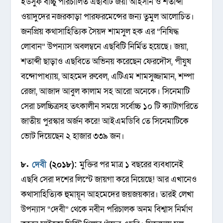
ইউসুফ বাচ্চু পরিচালিত এছবিটি জয়া আহসান ও শতাব্দী
ওয়াদুদের নজরকাড়া পারফরমেন্সের জন্য তুমুল আলোচিত।
জনপ্রিয় কথাসাহিত্যিক সৈয়দ শামসুল হক এর “নিষিদ্ধ
লোবান” উপন্যাস অবলম্বনে এছবিটি নির্মিত হয়েছে। জয়া,
শতাব্দী ছাড়াও এছবিতে অভিনয় করেছেন ফেরদৌস, পীযুষ
বন্দোপাধ্যায়, আহমেদ রুবেল, এটিএম শামসুজ্জামান, শম্পা
রেজা, আজাদ আবুল কালাম সহ আরো অনেকে। সিনেমাটি
সেরা চলচ্চিত্রসহ তৎকালীন সময়ে সর্বোচ্চ ১০ টি ক্যাটাগরিতে
জাতীয় পুরস্কার অর্জন করে! আইএমডিবি তে সিনেমাটিকে
ভোট দিয়েছেন ২ হাজার ৩৩৯ জন।
৮.
দেবী
(২০১৮):
মুক্তির পর মাত্র ১ বছরের ব্যবধানেই
এছবি সেরা দশের লিস্টে জায়গা করে নিয়েছে! আর এখানেও
কথাসাহিত্যিক হুমায়ূন আহমেদের জয়জয়কার। তারই লেখা
উপন্যাস “দেবী” থেকে নবীন পরিচালক অনম বিশ্বাস নির্মাণ