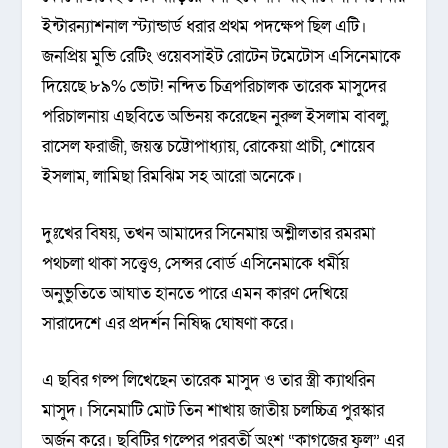
ইন্টারন্যাশনাল স্ট্যান্ডার্ড ধরার প্রথম পদক্ষেপ ছিল এটি।
জনপ্রিয় মুভি রেটিং ওয়েবসাইট রোটেন টমেটোস এসিনেমাকে
দিয়েছে ৮৯% ভোট! নন্দিত চিত্রপরিচালক তারেক মাসুদের
পরিচালনায় এছবিতে অভিনয় করেছেন নুরুল ইসলাম বাবলু,
রাসেল ফরাজী, জয়ন্ত চট্টোপাধ্যায়, রোকেয়া প্রাচী, শোয়েব
ইসলাম, লামিছা রিমঝিম সহ আরো অনেকে।
দুঃখের বিষয়, তখন আমাদের সিনেমায় অশ্লীলতার রমরমা
পথচলা থাকা সত্ত্বেও, সেন্সর বোর্ড এসিনেমাকে ধর্মীয়
অনুভুতিতে আঘাত হানতে পারে এমন কারণ দেখিয়ে
সারাদেশে এর প্রদর্শন নিষিদ্ধ ঘোষণা করে।
এ ছবির গল্প লিখেছেন তারেক মাসুদ ও তার স্ত্রী ক্যাথরিন
মাসুদ। সিনেমাটি মোট তিন শাখায় জাতীয় চলচ্চিত্র পুরস্কার
অর্জন করে। ছবিটির গল্পের পরবর্তী অংশ “কাগজের ফুল” এর