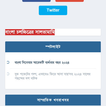
Twitter
বাংলা চলচ্চিত্রের সালতামামি
স্পটলাইট
বাংলা সিনেমার আরেকটি ব্যর্থতার বছর ২০২৪
বুক পকেটের গল্প, এভাবেও ফিরে আসা যায়’সহ ২০২৪ সালের
পছন্দের দশ নাটক
সাম্প্রতিক খবরাখবর