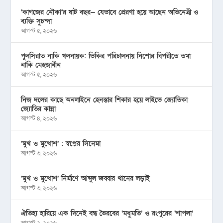
‘কাগজের নৌকা’র ষাট বছর— যেভাবে প্রেরণা হয়ে আছেন অভিনেত্রী ও
ব্যক্তি সুচন্দা
আগস্ট ৫, ২০২৬
পুলসিরাত নাকি খলনায়ক: ভিকির পরিচালনায় নিশোর বিপরীতে তমা
নাকি মেহজাবীন
আগস্ট ৫, ২০২৬
নিজ দলের কাছে অনলাইনে হেনস্তার শিকার হয়ে লাইভে জ্যোতিকা
জ্যোতির কান্না
আগস্ট ৪, ২০২৬
‘মুখ ও মু্খোশ’ : স্বপ্নের সিনেমা
আগস্ট ৩, ২০২৬
‘মুখ ও মুখোশ’ নির্মাণে আব্দুল জব্বার খানের লড়াই
আগস্ট ৩, ২০২৬
ঐতিহ্য হারিয়ে এক দিনেই বন্ধ ভৈরবের ‘মধুমতি’ ও রংপুরের ‘শাপলা’