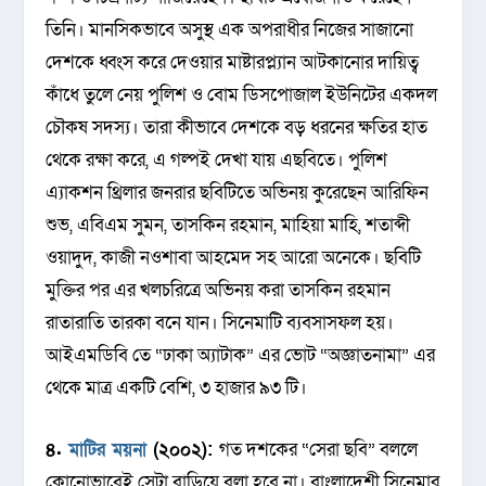
তিনি। মানসিকভাবে অসুস্থ এক অপরাধীর নিজের সাজানো
দেশকে ধ্বংস করে দেওয়ার মাষ্টারপ্ল্যান আটকানোর দায়িত্ব
কাঁধে তুলে নেয় পুলিশ ও বোম ডিসপোজাল ইউনিটের একদল
চৌকষ সদস্য। তারা কীভাবে দেশকে বড় ধরনের ক্ষতির হাত
থেকে রক্ষা করে, এ গল্পই দেখা যায় এছবিতে। পুলিশ
এ্যাকশন থ্রিলার জনরার ছবিটিতে অভিনয় কুরেছেন আরিফিন
শুভ, এবিএম সুমন, তাসকিন রহমান, মাহিয়া মাহি, শতাব্দী
ওয়াদুদ, কাজী নওশাবা আহমেদ সহ আরো অনেকে। ছবিটি
মুক্তির পর এর খলচরিত্রে অভিনয় করা তাসকিন রহমান
রাতারাতি তারকা বনে যান। সিনেমাটি ব্যবসাসফল হয়।
আইএমডিবি তে “ঢাকা অ্যাটাক” এর ভোট “অজ্ঞাতনামা” এর
থেকে মাত্র এক‌টি বেশি, ৩ হাজার ৯৩ টি।
৪.
মাটির ময়না
(২০০২):
গত দশকের “সেরা ছবি” বললে
কোনোভাবেই সেটা বাড়িয়ে বলা হবে না। বাংলাদেশী সিনেমার