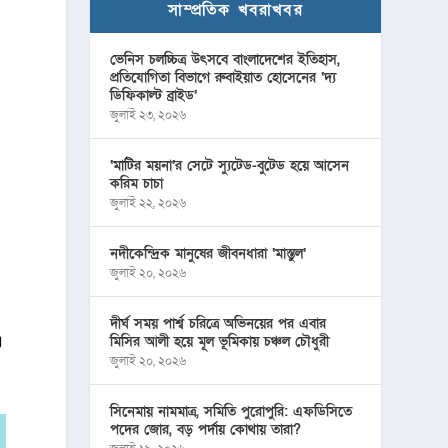
সাম্প্রতিক খবরাখবর
ভেনিস চলচ্চিত্র উৎসবে বাংলাদেশের ইতিহাস,
প্রতিযোগিতা বিভাগে রুবাইয়াত হোসেনের ‘দ্য
ডিফিকাল্ট ব্রাইড’
জুলাই ২৩, ২০২৬
‘মাটির ময়না’র সেটে স্যুটেড-বুটেড হয়ে আসেন
করিম চাচা
জুলাই ২২, ২০২৬
নদীকেন্দ্রিক মানুষের জীবনধারা ‘মাস্তুল’
জুলাই ২০, ২০২৬
দীর্ঘ সময় পার্শ্ব চরিত্রে অভিনয়ের পর এবার
এ
মিসির আলী হয়ে মূল ভূমিকায় চঞ্চল চৌধুরী
জুলাই ২০, ২০২৬
সিনেমায় নামমাত্র, সমিতি পুরোপুরি: এফডিসিতে
পদের জোর, বড় পর্দায় কোথায় তারা?