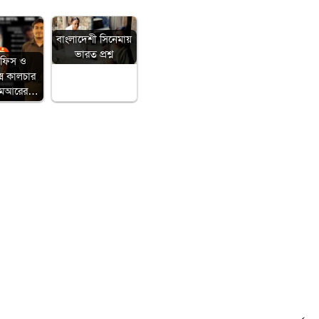
বাংলাদেশী সিনেমায়
ভারত প্রশ্ন
অফিস ও
েক্স কালচার
িএমআরের…