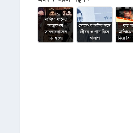
নাসিমা খানের
আত্মকথন:
সোমেশ্বর অলির সঙ্গে
বক্স 
তারকালোকের
জীবন ও গান নিয়ে
মাল্টিপ্ল
দিনগুলো
আলাপ
নিয়ে ব