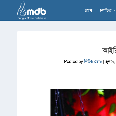
হোম
চলচ্চিত্র
আইরি
Posted by
নিউজ ডেস্ক
|
জুন ৯