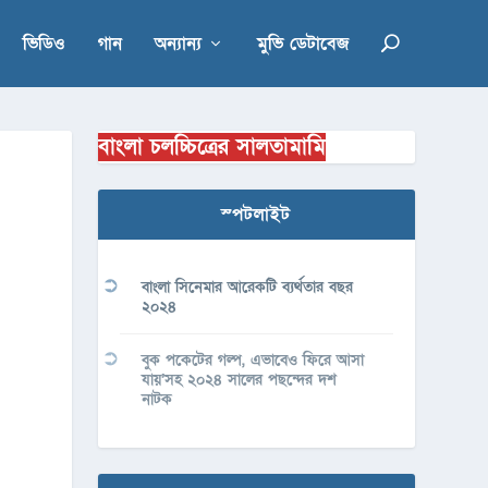
ভিডিও
গান
অন্যান্য
মুভি ডেটাবেজ
বাংলা চলচ্চিত্রের সালতামামি
স্পটলাইট
বাংলা সিনেমার আরেকটি ব্যর্থতার বছর
২০২৪
বুক পকেটের গল্প, এভাবেও ফিরে আসা
যায়’সহ ২০২৪ সালের পছন্দের দশ
নাটক