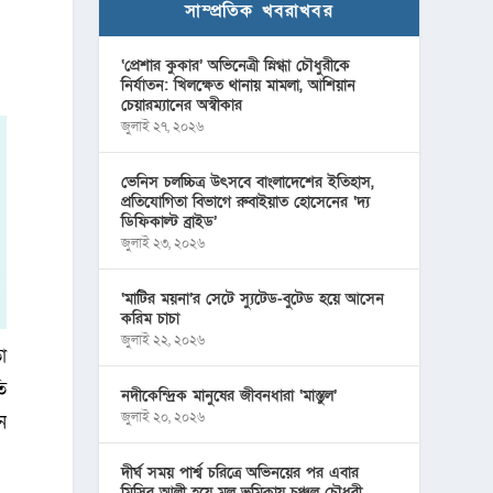
সাম্প্রতিক খবরাখবর
‘প্রেশার কুকার’ অভিনেত্রী স্নিগ্ধা চৌধুরীকে
নির্যাতন: খিলক্ষেত থানায় মামলা, আশিয়ান
চেয়ারম্যানের অস্বীকার
জুলাই ২৭, ২০২৬
ভেনিস চলচ্চিত্র উৎসবে বাংলাদেশের ইতিহাস,
প্রতিযোগিতা বিভাগে রুবাইয়াত হোসেনের ‘দ্য
ডিফিকাল্ট ব্রাইড’
জুলাই ২৩, ২০২৬
‘মাটির ময়না’র সেটে স্যুটেড-বুটেড হয়ে আসেন
করিম চাচা
জুলাই ২২, ২০২৬
ো
ি
নদীকেন্দ্রিক মানুষের জীবনধারা ‘মাস্তুল’
জুলাই ২০, ২০২৬
ন
দীর্ঘ সময় পার্শ্ব চরিত্রে অভিনয়ের পর এবার
মিসির আলী হয়ে মূল ভূমিকায় চঞ্চল চৌধুরী