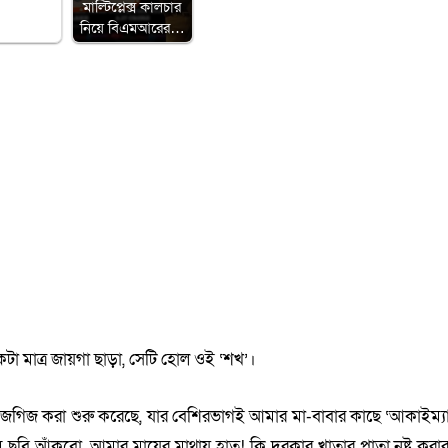
মাল্টিপ্লেক্স কালচার
নিয়ে বিএমআরের…
 মাত্র জায়গা ছাড়া, সেটি হোল ওই ‘শখ’।
জগিজ করা শুরু করেছে, যার বেশিরভাগই আমার মা-বাবার কাছে ‘আকাইম্যা
আমি ছবি আঁকবো, আমার মায়ের মাথায় হাত! কি দরকার খাতার পাতা নষ্ট করার