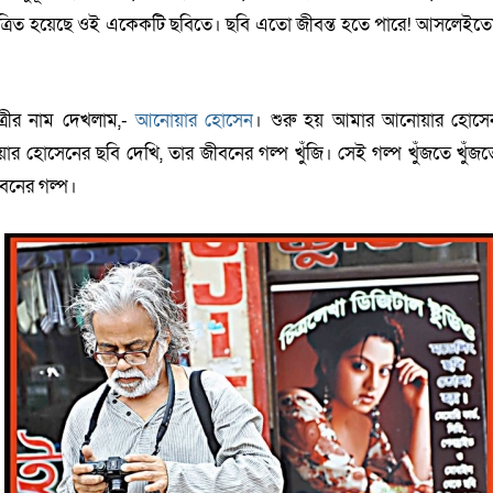
চিত্রিত হয়েছে ওই একেকটি ছবিতে। ছবি এতো জীবন্ত হতে পারে! আসলেইতো
্রীর নাম দেখলাম,-
আনোয়ার হোসেন
। শুরু হয় আমার আনোয়ার হোসে
 হোসেনের ছবি দেখি, তার জীবনের গল্প খুঁজি। সেই গল্প খুঁজতে খুঁজত
ীবনের গল্প।