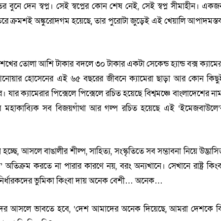
ুনে দেন স্বপ্ন। সেই স্বপ্নের কোন শেষ নেই, সেই স্বপ্ন সীমাহীন। একজ
েতরে ক্রমশই অঙ্কুরোদগম হয়েছে, তার পুরোটা জুড়েই এই খেয়ালি আপাদমস্ত
খের তোলা আশি টাকার বদলে ৩০ টাকার একটা সেকেন্ড হ্যান্ড বক্স ক্যামের
 আনোয়ার হোসেনের এই ৬৫ বছরের জীবনে ক্যামেরা ছাড়া আর কোন কিছু
র ক্যামেরার পিক্সেলে পিক্সেলে রচিত হয়েছে বিশ্বমঞ্চে বাংলাদেশের নাম
দ্ধের মহাকাব্যিক সব বিজয়গাঁথা আর গল্প রচিত হয়েছে এই ‘ইমেজবাউলে’
চ্ছে, আসলে বাঙালীর শীল্প, সাহিত্য, সংস্কৃতিতে সব সম্ভাবনা নিয়ে উদ্ভাসি
 অতিক্রম করতে না পারার কারণে নয়, বরং অন্যখানে। সেখানে রাষ্ট্র কিংব
 নির্ধারকদের ভুমিকা কিংবা দায় অনেক বেশী… অনেক…
ের আসলে ভাবতে হবে, ‘দেশ আমাদের অনেক দিয়েছে, আমরা দেশকে ক