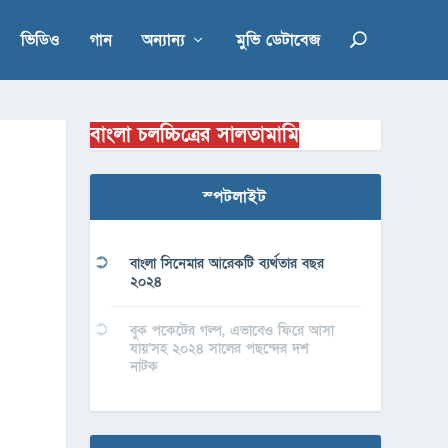
ভিডিও
গান
অন্যান্য
মুভি ডেটাবেজ
বাংলা চলচ্চিত্রের সালতামামি
স্পটলাইট
বাংলা সিনেমার আরেকটি ব্যর্থতার বছর
২০২৪
বুক পকেটের গল্প, এভাবেও ফিরে আসা
যায়’সহ ২০২৪ সালের পছন্দের দশ
নাটক