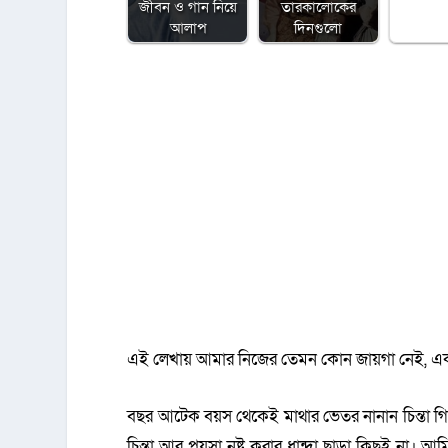
জীবন ও গান নিয়ে
তারকালোকের
আলাপ
দিনগুলো
এই লেখায় আমার নিজের তেমন কোন জায়গা নেই, একটা
বছর আটেক বয়স থেকেই মাথার ভেতর নানান চিন্তা গি
চিন্তা আর পয়সা নষ্ট করার ধান্দা ছাড়া কিছুই না। 