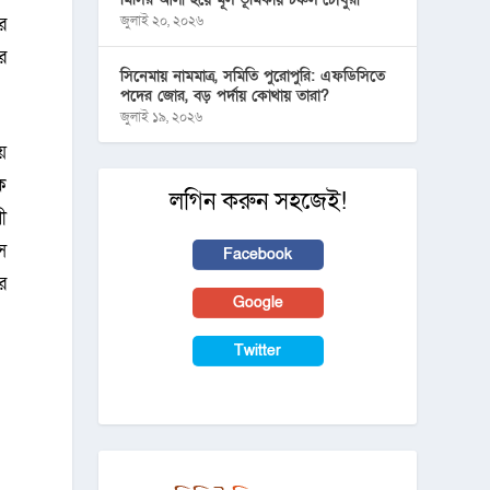
র
জুলাই ২০, ২০২৬
র
সিনেমায় নামমাত্র, সমিতি পুরোপুরি: এফডিসিতে
পদের জোর, বড় পর্দায় কোথায় তারা?
জুলাই ১৯, ২০২৬
য়
ক
লগিন করুন সহজেই!
ী
ে
Facebook
র
Google
Twitter