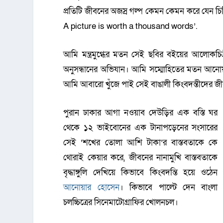
প্রতিটি জীবনের অজস্র গল্প কেমন কেমন করে যেন 
A picture is worth a thousand words’.
আমি মন্ত্রমুগ্ধের মতন সেই ছবির বইয়ের আলোকচিত
অনুসন্ধানের অভিযান। আমি সম্মোহিতের মতন আনোয়ার
আমি আবারো খুঁজে পাই সেই বাঙালী কিংবদন্তীদের জ
পুরান ঢাকার আগা নওয়াব দেউড়ির এক বস্তি ঘর
থেকে ১২ ভাইবোনের এক টানাপড়েনের সংসারের
সেই ‘শখের তোলা আশি টাকা’র বাস্তবতাকে কে
থোরাই কেয়ার করে, জীবনের নানামুখি বাস্তবতাকে
বৃদ্ধাঙ্গুলি দেখিয়ে কিভাবে কিংবদন্তি হয়ে ওঠেন
আনোয়ার হোসেন
। কিভাবে পাল্টে দেন বাংলা
চলচ্চিত্রের সিনেমাটোগ্রাফির খোলনচল।