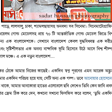
দীর পাড়ে, লালসালু, চাকা, শ্যামলছায়াসহ অনবদ্য সব সিনেমা। সিনেমাটোগ্রাফি
য়েলথ গোল্ড মেডেলসহ প্রায় ৭০ টি আন্তর্জাতিক গোল্ড মেডেল জিতে বিশ্
 এক বাংলাদেশকে। সেখানে বাংলাদেশ কেবল যুদ্ধবিধ্বস্ত এক দরীদ্র
এবং সৃষ্টিশীলতার এক অনন্য নান্দনিক ভূমি হিসেবে উঠে আসে বিশ্ব শীল্প
ুবিশাল মঞ্চে। এ এক নতুন বাংলাদেশ…
স্ময়কর ঠেকে আমার নিজের কাছেই। একদিন স্বপ্ন পূরণের এমন আরেক অদ্ভু
মার একদিন পরিচয় হয়ে যায়, সেটি অন্য এক গল্প। তবে
আনোয়ার হোসেনে
ে থাকে, আমার আনকোরা হাতের এলেবেলে ছবি দেখেও তিনি কেন জানি প্রব
বির ফ্রেম ঠিক করে দেন, কখনো সখনো ফিসফিস করে বলেন, ‘তুমি একদি