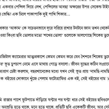
কবার পেন্সিল দিয়ে লেখ, পেন্সিলের আবছা অক্ষরের উপর সেকেন্ড টাই
 ভেল্কি! এক ঢিলে পাকাপাকি দুই পাখি শিকার…
রকার ‘আকাম’ কে সচেতনভাবে দূরে সরিয়ে রাখার টনটনে জ্ঞান তখন থেকে
ার হওয়া কিংবা ছবি তোলার মতো ‘শখের তোলা’ গুলোকে আলগোছে শিকেয় তুল
ডিজিটাল ক্যামেরার আত্মপ্রকাশে কেমন কেমন করে যেন শৈশবে শিকেয় তুল
’ ভূত চুপচাপ নেমে এসে মাথায় গেড়ে বসলো। জীবন যুদ্ধের কঠিন সংগ্রাম
্রাণ চেষ্টা করলাম, বছরখানেকের মধ্যে যখন সেই ভূত প্রায় ‘নামছি-নামছি
এক বইয়ের দোকানে খুঁজে পেলাম ফটোগ্রাফির এক বই, সেই বইয়ের নাম ‘
স্তার পাশে ফুটপাতে দাঁড়িয়ে ঘণ্টার পর ঘণ্টা ধরে সেই বইয়ের ছবিগুল
নুভূতি হতে থাকে, মনে হতে থাকে, প্রতিটি ছবি একেকটি জীবন, আর সে