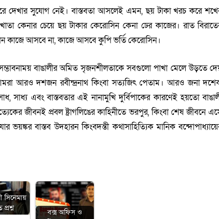
 করে দেখার সুযোগ নেই। বাস্তবতা আসলেই এমন, ছয় টাকা খরচ করে শখে
 খাতা কেনার চেয়ে ছয় টাকার কেরোসিন কেনা ঢের কাজের। রাত বিরাতে
কোন কাজে আসবে না, কাজে আসবে কুপি ভর্তি কেরোসিন।
সম্ভাবনাময় বাঙালীর অমিত সৃজনশীলতাকে সবগুলো পাখা মেলে উড়তে দে
 আমরা আরও দশজন রবীন্দ্রনাথ কিংবা সত্যজিৎ পেতাম। আরও জনা দশে
াধ, সাধ্য এবং বাস্তবতার এই নানামুখি দুর্বিপাকের কারণেই হয়তো বাঙাল
্যেকের জীবনই প্রবল ষ্ট্রাগলিঙের কাহিনীতে ভরপুর, কিংবা শেষ জীবনে এস
ার ভয়ঙ্কর বাস্তব উদহারন কিংবদন্তী কথাসাহিত্যিক মানিক বন্দোপাধ্যায়ে
ী সিনেমায়
প্রশ্ন
বক্স অফিস ও