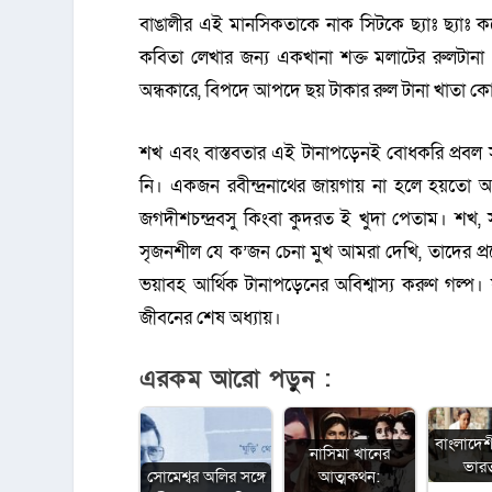
বাঙালীর এই মানসিকতাকে নাক সিটকে ছ্যাঃ ছ্যাঃ
কবিতা লেখার জন্য একখানা শক্ত মলাটের রুলটানা
অন্ধকারে, বিপদে আপদে ছয় টাকার রুল টানা খাতা 
শখ এবং বাস্তবতার এই টানাপড়েনই বোধকরি প্রবল 
নি। একজন রবীন্দ্রনাথের জায়গায় না হলে হয়তো
জগদীশচন্দ্রবসু কিংবা কুদরত ই খুদা পেতাম। শখ, স
সৃজনশীল যে ক’জন চেনা মুখ আমরা দেখি, তাদের প্রত
ভয়াবহ আর্থিক টানাপড়েনের অবিশ্বাস্য করুণ গল্প। য
জীবনের শেষ অধ্যায়।
এরকম আরো পড়ুন :
বাংলাদেশ
নাসিমা খানের
ভারত 
সোমেশ্বর অলির সঙ্গে
আত্মকথন: