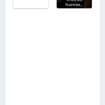
বিএমআরের…