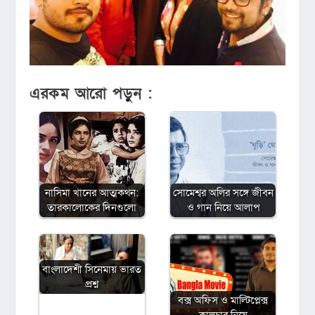
এরকম আরো পড়ুন :
নাসিমা খানের আত্মকথন:
সোমেশ্বর অলির সঙ্গে জীবন
তারকালোকের দিনগুলো
ও গান নিয়ে আলাপ
বাংলাদেশী সিনেমায় ভারত
প্রশ্ন
বক্স অফিস ও মাল্টিপ্লেক্স
কালচার নিয়ে