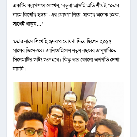
একটির ক্যাপশনে লেখেন, ‘বন্ধুরা আসছি অতি শীঘ্রই “তোর
নামে লিখেছি হৃদয়”-এর ঘোষণা নিয়ে| থাকছে অনেক চমক,
সাথেই থাকুন…’
‘তোর নামে লিখেছি হৃদয়’র ঘোষণা দিয়ে ছিলেন ২০১৫
সালের ডিসেম্বরে। জানিয়েছিলেন নতুন বছরের জানুয়ারিতে
সিনেমাটির শুটিং শুরু হবে। কিন্তু তার কোনো অগ্রগতি দেখা
যায়নি।