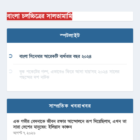
বাংলা চলচ্চিত্রের সালতামামি
স্পটলাইট
বাংলা সিনেমার আরেকটি ব্যর্থতার বছর ২০২৪
বুক পকেটের গল্প, এভাবেও ফিরে আসা যায়’সহ ২০২৪ সালের
পছন্দের দশ নাটক
সাম্প্রতিক খবরাখবর
এক গভীর বেদনাকে জীবন রক্ষার আন্দোলনে রূপ দিয়েছিলাম, এখন তা
সারা দেশের মানুষের: ইলিয়াস কাঞ্চন
আগস্ট ৭, ২০২৬