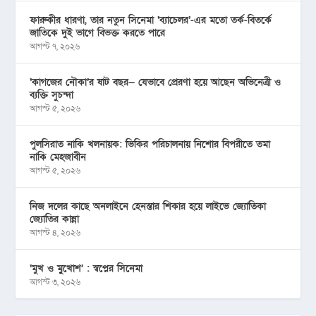
ফারুকীর ধারণা, তার নতুন সিনেমা ‘ব্যাচেলর’-এর মতো তর্ক-বিতর্কে
জাতিকে দুই ভাগে বিভক্ত করতে পারে
আগস্ট ৭, ২০২৬
‘কাগজের নৌকা’র ষাট বছর— যেভাবে প্রেরণা হয়ে আছেন অভিনেত্রী ও
ব্যক্তি সুচন্দা
আগস্ট ৫, ২০২৬
পুলসিরাত নাকি খলনায়ক: ভিকির পরিচালনায় নিশোর বিপরীতে তমা
নাকি মেহজাবীন
আগস্ট ৫, ২০২৬
নিজ দলের কাছে অনলাইনে হেনস্তার শিকার হয়ে লাইভে জ্যোতিকা
জ্যোতির কান্না
আগস্ট ৪, ২০২৬
‘মুখ ও মু্খোশ’ : স্বপ্নের সিনেমা
আগস্ট ৩, ২০২৬