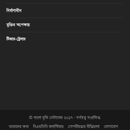
নির্মাণাধীন
মুক্তির অপেক্ষায়
টিজার-ট্রেলার
© বাংলা মুভি ডেটাবেজ ২০১৭ - সর্বস্বত্ত্ব সংরক্ষিত.
আমাদের কথা
বিএমডিবি ভলান্টিয়ার
গোপনীয়তার নীতিমালা
যোগাযোগ