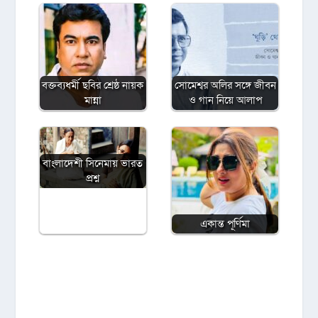
বক্তব্যধর্মী ছবির শ্রেষ্ঠ নায়ক
সোমেশ্বর অলির সঙ্গে জীবন
মান্না
ও গান নিয়ে আলাপ
বাংলাদেশী সিনেমায় ভারত
প্রশ্ন
একান্ত পূর্ণিমা