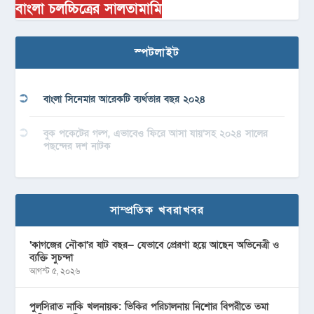
বাংলা চলচ্চিত্রের সালতামামি
স্পটলাইট
বাংলা সিনেমার আরেকটি ব্যর্থতার বছর ২০২৪
বুক পকেটের গল্প, এভাবেও ফিরে আসা যায়’সহ ২০২৪ সালের
পছন্দের দশ নাটক
সাম্প্রতিক খবরাখবর
‘কাগজের নৌকা’র ষাট বছর— যেভাবে প্রেরণা হয়ে আছেন অভিনেত্রী ও
ব্যক্তি সুচন্দা
আগস্ট ৫, ২০২৬
পুলসিরাত নাকি খলনায়ক: ভিকির পরিচালনায় নিশোর বিপরীতে তমা