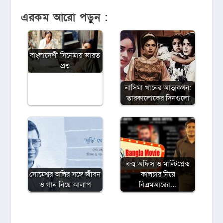
এরকম আরো পড়ুন :
বাংলাদেশী সিনেমায় ভারত
প্রশ্ন
নাসিমা খানের আত্মকথন:
তারকালোকের দিনগুলো
বক্স অফিস ও মাল্টিপ্লেক্স
সোমেশ্বর অলির সঙ্গে জীবন
কালচার নিয়ে
ও গান নিয়ে আলাপ
বিএমআরের…