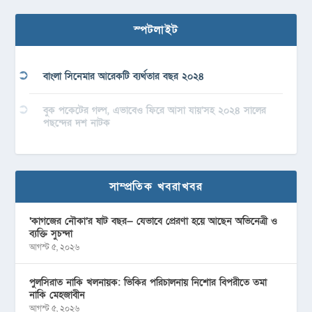
স্পটলাইট
বাংলা সিনেমার আরেকটি ব্যর্থতার বছর ২০২৪
বুক পকেটের গল্প, এভাবেও ফিরে আসা যায়’সহ ২০২৪ সালের
পছন্দের দশ নাটক
সাম্প্রতিক খবরাখবর
‘কাগজের নৌকা’র ষাট বছর— যেভাবে প্রেরণা হয়ে আছেন অভিনেত্রী ও
ব্যক্তি সুচন্দা
আগস্ট ৫, ২০২৬
পুলসিরাত নাকি খলনায়ক: ভিকির পরিচালনায় নিশোর বিপরীতে তমা
নাকি মেহজাবীন
আগস্ট ৫, ২০২৬