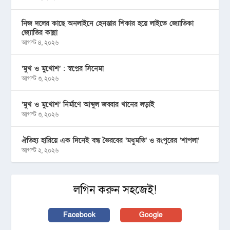
নিজ দলের কাছে অনলাইনে হেনস্তার শিকার হয়ে লাইভে জ্যোতিকা
জ্যোতির কান্না
আগস্ট ৪, ২০২৬
‘মুখ ও মু্খোশ’ : স্বপ্নের সিনেমা
আগস্ট ৩, ২০২৬
‘মুখ ও মুখোশ’ নির্মাণে আব্দুল জব্বার খানের লড়াই
আগস্ট ৩, ২০২৬
ঐতিহ্য হারিয়ে এক দিনেই বন্ধ ভৈরবের ‘মধুমতি’ ও রংপুরের ‘শাপলা’
আগস্ট ২, ২০২৬
লগিন করুন সহজেই!
Facebook
Google