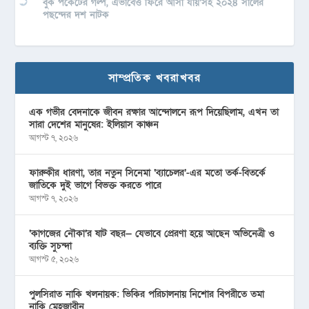
বুক পকেটের গল্প, এভাবেও ফিরে আসা যায়’সহ ২০২৪ সালের
পছন্দের দশ নাটক
সাম্প্রতিক খবরাখবর
এক গভীর বেদনাকে জীবন রক্ষার আন্দোলনে রূপ দিয়েছিলাম, এখন তা
সারা দেশের মানুষের: ইলিয়াস কাঞ্চন
আগস্ট ৭, ২০২৬
ফারুকীর ধারণা, তার নতুন সিনেমা ‘ব্যাচেলর’-এর মতো তর্ক-বিতর্কে
জাতিকে দুই ভাগে বিভক্ত করতে পারে
আগস্ট ৭, ২০২৬
‘কাগজের নৌকা’র ষাট বছর— যেভাবে প্রেরণা হয়ে আছেন অভিনেত্রী ও
ব্যক্তি সুচন্দা
আগস্ট ৫, ২০২৬
পুলসিরাত নাকি খলনায়ক: ভিকির পরিচালনায় নিশোর বিপরীতে তমা
নাকি মেহজাবীন