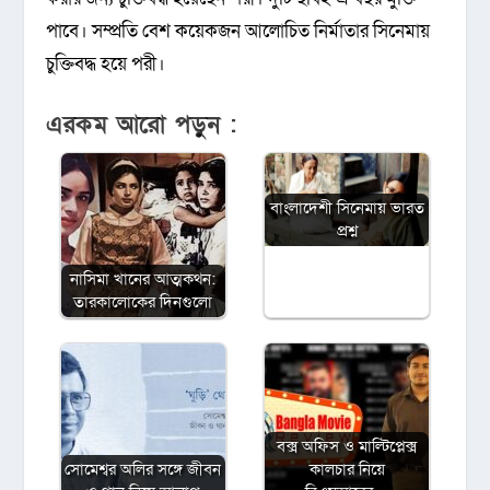
পাবে। সম্প্রতি বেশ কয়েকজন আলোচিত নির্মাতার সিনেমায়
চুক্তিবদ্ধ হয়ে পরী।
এরকম আরো পড়ুন :
বাংলাদেশী সিনেমায় ভারত
প্রশ্ন
নাসিমা খানের আত্মকথন:
তারকালোকের দিনগুলো
বক্স অফিস ও মাল্টিপ্লেক্স
সোমেশ্বর অলির সঙ্গে জীবন
কালচার নিয়ে