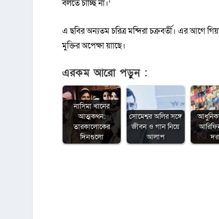
বলতে চাচ্ছি না।’
এ ছবির অন্যতম চরিত্র মন্দিরা চক্রবর্তী। এর আগে গ
মুক্তির অপেক্ষা য়াাছে।
এরকম আরো পড়ুন :
নাসিমা খানের
আত্মকথন:
সোমেশ্বর অলির সঙ্গে
আধুনিক
তারকালোকের
জীবন ও গান নিয়ে
আরিফি
দিনগুলো
আলাপ
দর