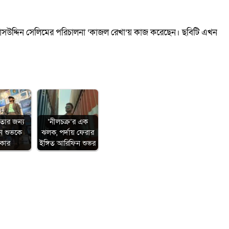
িয়াসউদ্দিন সেলিমের পরিচালনা ‘কাজল রেখা’য় কাজ করেছেন। ছবিটি এখন
তার জন্য
‘নীলচক্র’র এক
ন শুভকে
ঝলক, পর্দায় ফেরার
কার
ইঙ্গিত আরিফিন শুভর