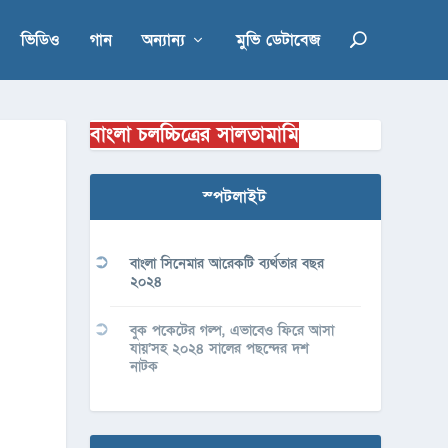
ভিডিও
গান
অন্যান্য
মুভি ডেটাবেজ
বাংলা চলচ্চিত্রের সালতামামি
স্পটলাইট
বাংলা সিনেমার আরেকটি ব্যর্থতার বছর
২০২৪
বুক পকেটের গল্প, এভাবেও ফিরে আসা
যায়’সহ ২০২৪ সালের পছন্দের দশ
নাটক