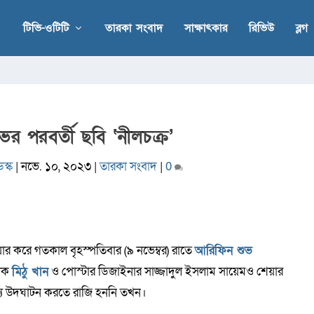
টিভি-ওটিটি
তারকা সংবাদ
সাক্ষাৎকার
রিভিউ
ব্লগ
র পরবর্তী ছবি ‘নীলচক্র’
স্ক
|
নভে. ১০, ২০২৩
|
তারকা সংবাদ
|
0
়ার করে গতকাল বৃহস্পতিবার (৯ নভেম্বর) রাতে
আরিফিন শুভ
ালক
মিঠু খান
ও পোস্টার ডিজাইনার সাজ্জাদুল ইসলাম সায়েমও শেয়ার
য উদঘাটন করতে রাজি হননি তখন।