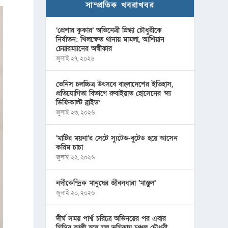
সাম্প্রতিক খবরাখবর
‘প্রেশার কুকার’ অভিনেত্রী স্নিগ্ধা চৌধুরীকে
নির্যাতন: খিলক্ষেত থানায় মামলা, আশিয়ান
চেয়ারম্যানের অস্বীকার
জুলাই ২৭, ২০২৬
ভেনিস চলচ্চিত্র উৎসবে বাংলাদেশের ইতিহাস,
প্রতিযোগিতা বিভাগে রুবাইয়াত হোসেনের ‘দ্য
ডিফিকাল্ট ব্রাইড’
জুলাই ২৩, ২০২৬
‘মাটির ময়না’র সেটে স্যুটেড-বুটেড হয়ে আসেন
করিম চাচা
জুলাই ২২, ২০২৬
নদীকেন্দ্রিক মানুষের জীবনধারা ‘মাস্তুল’
জুলাই ২০, ২০২৬
দীর্ঘ সময় পার্শ্ব চরিত্রে অভিনয়ের পর এবার
মিসির আলী হয়ে মূল ভূমিকায় চঞ্চল চৌধুরী