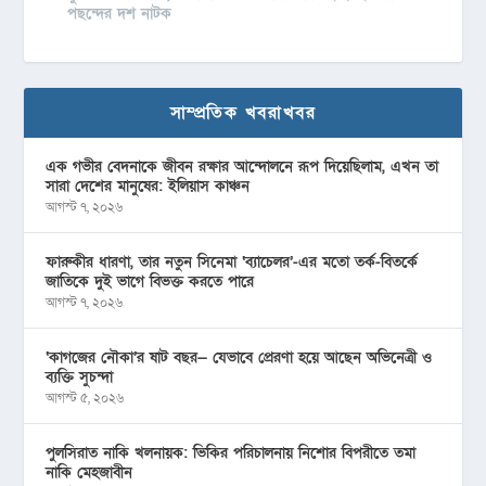
পছন্দের দশ নাটক
সাম্প্রতিক খবরাখবর
এক গভীর বেদনাকে জীবন রক্ষার আন্দোলনে রূপ দিয়েছিলাম, এখন তা
সারা দেশের মানুষের: ইলিয়াস কাঞ্চন
আগস্ট ৭, ২০২৬
ফারুকীর ধারণা, তার নতুন সিনেমা ‘ব্যাচেলর’-এর মতো তর্ক-বিতর্কে
জাতিকে দুই ভাগে বিভক্ত করতে পারে
আগস্ট ৭, ২০২৬
‘কাগজের নৌকা’র ষাট বছর— যেভাবে প্রেরণা হয়ে আছেন অভিনেত্রী ও
ব্যক্তি সুচন্দা
আগস্ট ৫, ২০২৬
পুলসিরাত নাকি খলনায়ক: ভিকির পরিচালনায় নিশোর বিপরীতে তমা
নাকি মেহজাবীন