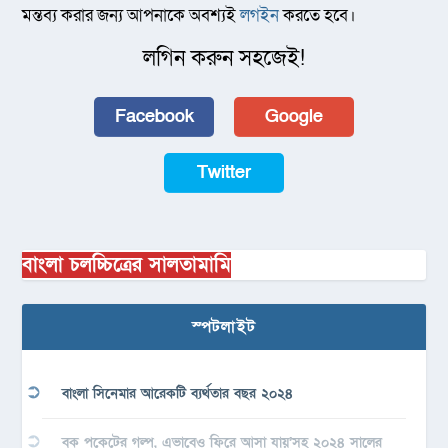
মন্তব্য করার জন্য আপনাকে অবশ্যই
লগইন
করতে হবে।
লগিন করুন সহজেই!
Facebook
Google
Twitter
বাংলা চলচ্চিত্রের সালতামামি
স্পটলাইট
বাংলা সিনেমার আরেকটি ব্যর্থতার বছর ২০২৪
বুক পকেটের গল্প, এভাবেও ফিরে আসা যায়’সহ ২০২৪ সালের