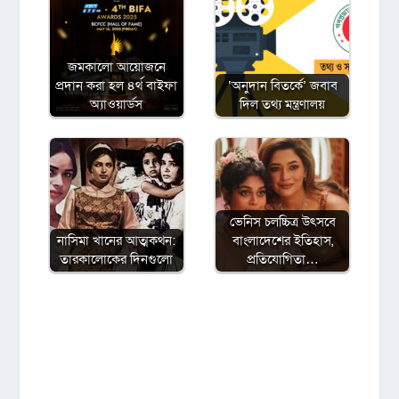
জমকালো আয়োজনে
প্রদান করা হল ৪র্থ বাইফা
‘অনুদান বিতর্কে’ জবাব
অ্যাওয়ার্ডস
দিল তথ্য মন্ত্রণালয়
ভেনিস চলচ্চিত্র উৎসবে
নাসিমা খানের আত্মকথন:
বাংলাদেশের ইতিহাস,
তারকালোকের দিনগুলো
প্রতিযোগিতা…