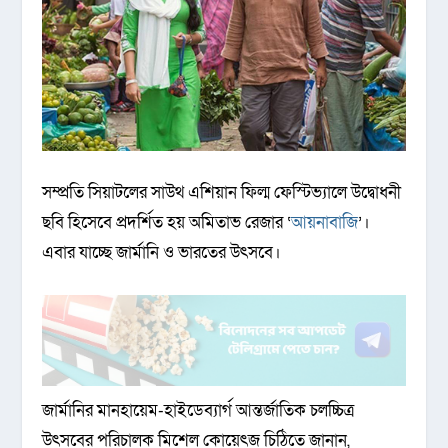
সম্প্রতি সিয়াটলের সাউথ এশিয়ান ফিল্ম ফেস্টিভ্যালে উদ্বোধনী
ছবি হিসেবে প্রদর্শিত হয় অমিতাভ রেজার ‘
আয়নাবাজি
’।
এবার যাচ্ছে জার্মানি ও ভারতের উৎসবে।
জার্মানির মানহায়েম-হাইডেব্যার্গ আন্তর্জাতিক চলচ্চিত্র
উৎসবের পরিচালক মিশেল কোয়েৎজ চিঠিতে জানান,