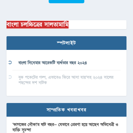
বাংলা চলচ্চিত্রের সালতামামি
স্পটলাইট
বাংলা সিনেমার আরেকটি ব্যর্থতার বছর ২০২৪
বুক পকেটের গল্প, এভাবেও ফিরে আসা যায়’সহ ২০২৪ সালের
পছন্দের দশ নাটক
সাম্প্রতিক খবরাখবর
‘কাগজের নৌকা’র ষাট বছর— যেভাবে প্রেরণা হয়ে আছেন অভিনেত্রী ও
ব্যক্তি সুচন্দা