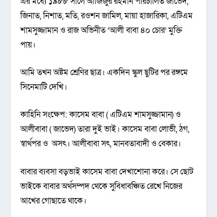
এর মধ্যে ১৯৮৮ সালে আজিজুর রহমান পরিচালিত জাভেদ,
জিনাত, নিশাত, মতি, রওশন জামিল, মায়া হাজারিকা, এটিএম
শামসুজ্জামান ও রাজ অভিনীত ‘আলী বাবা ৪০ চোর’ মুক্তি
পায়।
আমি তখন অষ্টম শ্রেণির ছাত্র। একদিন স্কুল ছুটির পর রঙ্গমে
সিনেমাটি দেখি।
কাহিনি সংক্ষেপ: কাসেম বাবা ( এটিএম শামসুজ্জামান) ও
আলীবাবা ( জাভেদ) তারা দুই ভাই। কাসেম বাবা লোভী, ঠগ,
স্বার্থপর ও অসৎ। আলীবাবা সৎ, মানবতাবাদী ও বেকার।
বাবার ব্যবসা বড়ভাই কাসেম বাবা দেখাশোনা করে। সে ছোট
ভাইকে বাবার অর্থসম্পদ থেকে সুবিধাবঞ্চিত রেখে নিজের
আখের গোছাতে থাকে।