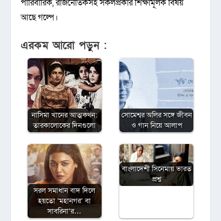
পারিবারিক, রাজনৈতিকসহ সকলপ্রকার শিক্ষামূলক বিষয়
আছে গল্পে।
এরকম আরো পড়ুন :
নাসিমা খানের আত্মকথন:
সোমেশ্বর অলির সঙ্গে জীবন
তারকালোকের দিনগুলো
ও গান নিয়ে আলাপ
বাংলাদেশী সিনেমায় ভারত
প্রশ্ন
সরল সমাধান বাদ দিলে
হয়তো ‘মহানগর’ বা
সাবরিনা’র…