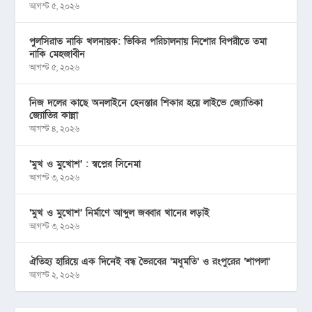
আগস্ট ৫, ২০২৬
পুলসিরাত নাকি খলনায়ক: ভিকির পরিচালনায় নিশোর বিপরীতে তমা
নাকি মেহজাবীন
আগস্ট ৫, ২০২৬
নিজ দলের কাছে অনলাইনে হেনস্তার শিকার হয়ে লাইভে জ্যোতিকা
জ্যোতির কান্না
আগস্ট ৪, ২০২৬
‘মুখ ও মু্খোশ’ : স্বপ্নের সিনেমা
আগস্ট ৩, ২০২৬
‘মুখ ও মুখোশ’ নির্মাণে আব্দুল জব্বার খানের লড়াই
আগস্ট ৩, ২০২৬
ঐতিহ্য হারিয়ে এক দিনেই বন্ধ ভৈরবের ‘মধুমতি’ ও রংপুরের ‘শাপলা’
আগস্ট ২, ২০২৬