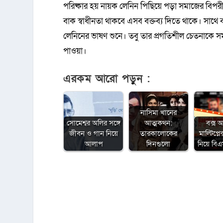
পরিষ্কার হয় নায়ক লেনিন পিছিয়ে পড়া সমাজের বিপর
বাক স্বাধীনতা থাকবে এসব বক্তব্য দিতে থাকে। সাথ
লেনিনের ভাষণ শুনে। তবু তার প্রগতিশীল চেতনাকে স
পাওয়া।
এরকম আরো পড়ুন :
নাসিমা খানের
সোমেশ্বর অলির সঙ্গে
আত্মকথন:
বক্স 
জীবন ও গান নিয়ে
তারকালোকের
মাল্টিপ্ল
আলাপ
দিনগুলো
নিয়ে ব