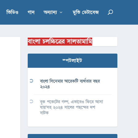
ভিডিও
গান
অন্যান্য
মুভি ডেটাবেজ
বাংলা চলচ্চিত্রের সালতামামি
স্পটলাইট
বাংলা সিনেমার আরেকটি ব্যর্থতার বছর
২০২৪
বুক পকেটের গল্প, এভাবেও ফিরে আসা
যায়’সহ ২০২৪ সালের পছন্দের দশ
নাটক