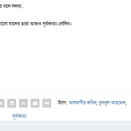
া বলে ললনা..
বাসো যাদের তারা আজও সূর্যকন্যা-লেলিন।
ট্যাগ:
আলমগীর কবির
,
বুলবুল আহমেদ
,
সূর্যকন্যা