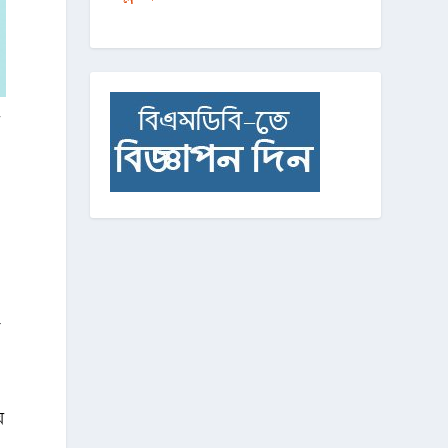
য়
র
য়