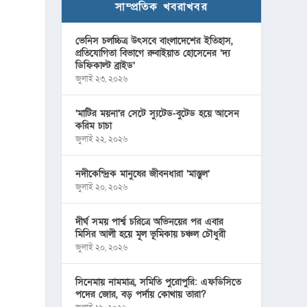
সাম্প্রতিক খবরাখবর
ভেনিস চলচ্চিত্র উৎসবে বাংলাদেশের ইতিহাস,
প্রতিযোগিতা বিভাগে রুবাইয়াত হোসেনের ‘দ্য
ডিফিকাল্ট ব্রাইড’
জুলাই ২৩, ২০২৬
‘মাটির ময়না’র সেটে স্যুটেড-বুটেড হয়ে আসেন
করিম চাচা
জুলাই ২২, ২০২৬
নদীকেন্দ্রিক মানুষের জীবনধারা ‘মাস্তুল’
জুলাই ২০, ২০২৬
দীর্ঘ সময় পার্শ্ব চরিত্রে অভিনয়ের পর এবার
মিসির আলী হয়ে মূল ভূমিকায় চঞ্চল চৌধুরী
জুলাই ২০, ২০২৬
সিনেমায় নামমাত্র, সমিতি পুরোপুরি: এফডিসিতে
পদের জোর, বড় পর্দায় কোথায় তারা?