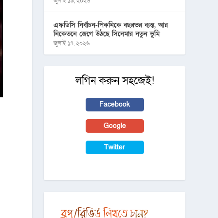
জুলাই ১৯, ২০২৬
এফডিসি নির্বাচন-পিকনিকে বছরভর ব্যস্ত, আর
নিকেতনে জেগে উঠছে সিনেমার নতুন ভূমি
জুলাই ১৭, ২০২৬
লগিন করুন সহজেই!
Facebook
Google
Twitter