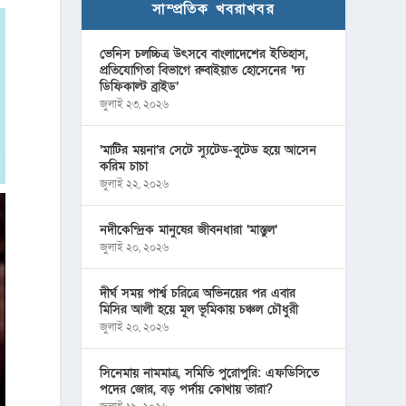
সাম্প্রতিক খবরাখবর
ভেনিস চলচ্চিত্র উৎসবে বাংলাদেশের ইতিহাস,
প্রতিযোগিতা বিভাগে রুবাইয়াত হোসেনের ‘দ্য
ডিফিকাল্ট ব্রাইড’
জুলাই ২৩, ২০২৬
‘মাটির ময়না’র সেটে স্যুটেড-বুটেড হয়ে আসেন
করিম চাচা
জুলাই ২২, ২০২৬
নদীকেন্দ্রিক মানুষের জীবনধারা ‘মাস্তুল’
জুলাই ২০, ২০২৬
দীর্ঘ সময় পার্শ্ব চরিত্রে অভিনয়ের পর এবার
মিসির আলী হয়ে মূল ভূমিকায় চঞ্চল চৌধুরী
জুলাই ২০, ২০২৬
সিনেমায় নামমাত্র, সমিতি পুরোপুরি: এফডিসিতে
পদের জোর, বড় পর্দায় কোথায় তারা?