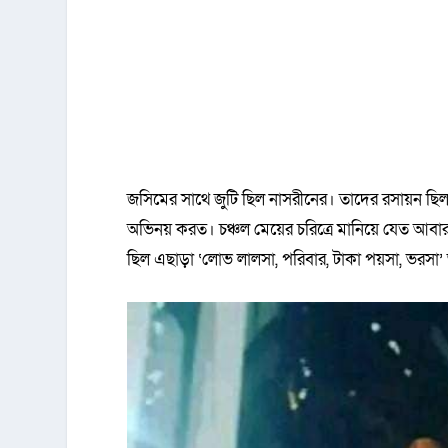
জসিমের সাথে জুটি ছিল নাসরীনের। তাদের রসায়ন ছ
অভিনয় করত। চঞ্চল মেয়ের চরিত্রে মানিয়ে যেত আ
ছিল এছাড়া ‘লোভ লালসা, পরিবার, টাকা পয়সা, ভরসা