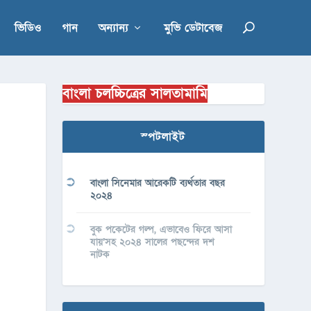
ভিডিও
গান
অন্যান্য
মুভি ডেটাবেজ
বাংলা চলচ্চিত্রের সালতামামি
স্পটলাইট
বাংলা সিনেমার আরেকটি ব্যর্থতার বছর
২০২৪
বুক পকেটের গল্প, এভাবেও ফিরে আসা
যায়’সহ ২০২৪ সালের পছন্দের দশ
নাটক