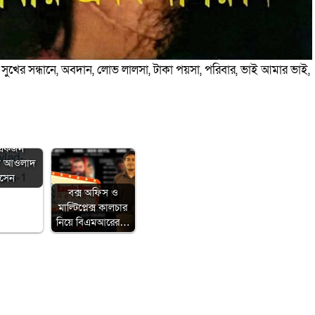
সু‌খের সন্ধা‌নে, অবদান, লোভ লালসা, টাকা পয়সা, পরিবার, ভাই আমার ভাই,
 সাংবাদিকতা
 একজন
মদ আওলাদ
সেন
বক্স অফিস ও
মাল্টিপ্লেক্স কালচার
নিয়ে বিএমআরের…