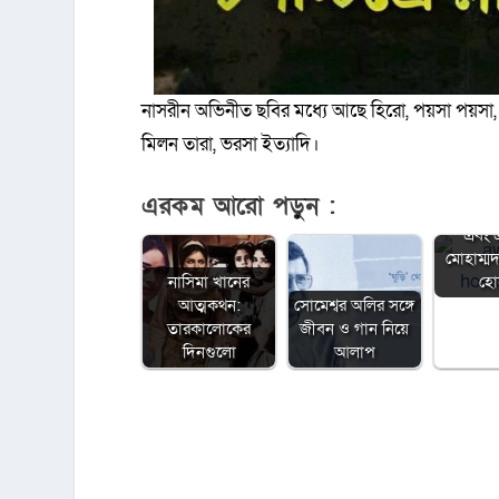
নাসরীন অভিনীত ছবির মধ্যে আছে হি‌রো, পয়সা পয়সা, 
মিলন তারা, ভরসা ইত্যাদি।
এরকম আরো পড়ুন :
চলচ্চিত্র
এবং
মোহাম্
নাসিমা খানের
হো
আত্মকথন:
সোমেশ্বর অলির সঙ্গে
তারকালোকের
জীবন ও গান নিয়ে
দিনগুলো
আলাপ